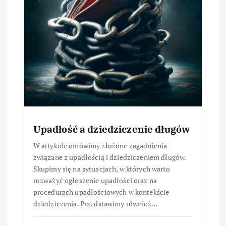
Upadłość a dziedziczenie długów
W artykule omówimy złożone zagadnienia
związane z upadłością i dziedziczeniem długów.
Skupimy się na sytuacjach, w których warto
rozważyć ogłoszenie upadłości oraz na
procedurach upadłościowych w kontekście
dziedziczenia. Przedstawimy również…