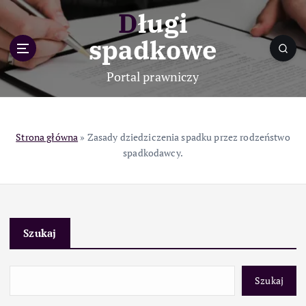
S
Długi
k
i
spadkowe
p
t
Portal prawniczy
o
c
o
n
Strona główna
»
Zasady dziedziczenia spadku przez rodzeństwo
t
spadkodawcy.
e
n
t
Szukaj
Szukaj