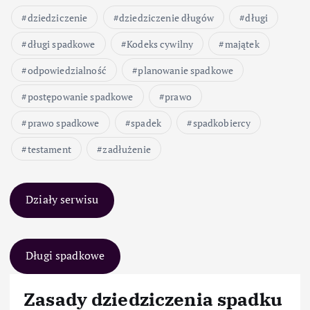
dziedziczenie
dziedziczenie długów
długi
długi spadkowe
Kodeks cywilny
majątek
odpowiedzialność
planowanie spadkowe
postępowanie spadkowe
prawo
prawo spadkowe
spadek
spadkobiercy
testament
zadłużenie
Działy serwisu
Długi spadkowe
Zasady dziedziczenia spadku