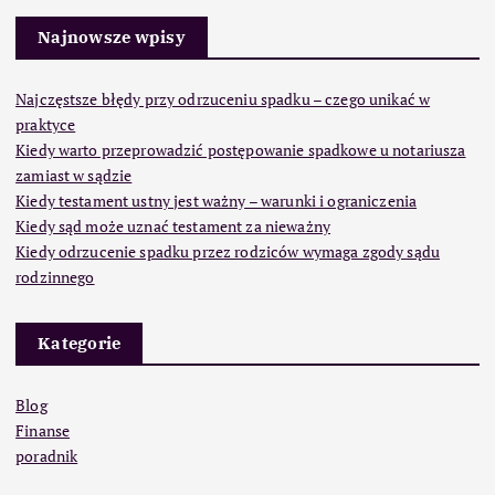
Najnowsze wpisy
Najczęstsze błędy przy odrzuceniu spadku – czego unikać w
praktyce
Kiedy warto przeprowadzić postępowanie spadkowe u notariusza
zamiast w sądzie
Kiedy testament ustny jest ważny – warunki i ograniczenia
Kiedy sąd może uznać testament za nieważny
Kiedy odrzucenie spadku przez rodziców wymaga zgody sądu
rodzinnego
Kategorie
Blog
Finanse
poradnik