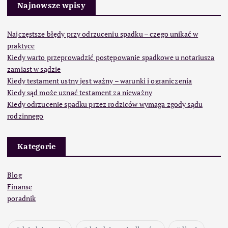
Najnowsze wpisy
Najczęstsze błędy przy odrzuceniu spadku – czego unikać w
praktyce
Kiedy warto przeprowadzić postępowanie spadkowe u notariusza
zamiast w sądzie
Kiedy testament ustny jest ważny – warunki i ograniczenia
Kiedy sąd może uznać testament za nieważny
Kiedy odrzucenie spadku przez rodziców wymaga zgody sądu
rodzinnego
Kategorie
Blog
Finanse
poradnik