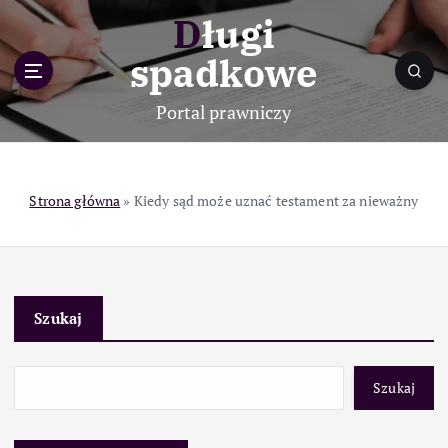
S
Długi
k
i
spadkowe
p
t
Portal prawniczy
o
c
o
n
Strona główna
»
Kiedy sąd może uznać testament za nieważny
t
e
n
t
Szukaj
Szukaj