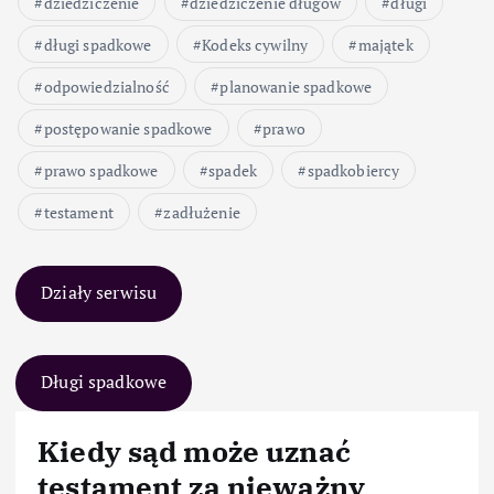
dziedziczenie
dziedziczenie długów
długi
długi spadkowe
Kodeks cywilny
majątek
odpowiedzialność
planowanie spadkowe
postępowanie spadkowe
prawo
prawo spadkowe
spadek
spadkobiercy
testament
zadłużenie
Działy serwisu
Długi spadkowe
Kiedy sąd może uznać
testament za nieważny