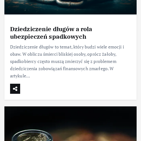
Dziedziczenie długów a rola
ubezpieczeń spadkowych
Dziedziczenie długów to temat, który budzi wiele emocji i
obaw. W obliczu śmierci bliskiej osoby, oprócz żałoby,
spadkobiercy często muszą zmierzyć się z problemem
dziedziczenia zobowiązań finansowych zmarłego. W
artykule…