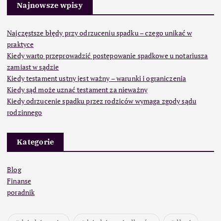
Najnowsze wpisy
Najczęstsze błędy przy odrzuceniu spadku – czego unikać w
praktyce
Kiedy warto przeprowadzić postępowanie spadkowe u notariusza
zamiast w sądzie
Kiedy testament ustny jest ważny – warunki i ograniczenia
Kiedy sąd może uznać testament za nieważny
Kiedy odrzucenie spadku przez rodziców wymaga zgody sądu
rodzinnego
Kategorie
Blog
Finanse
poradnik