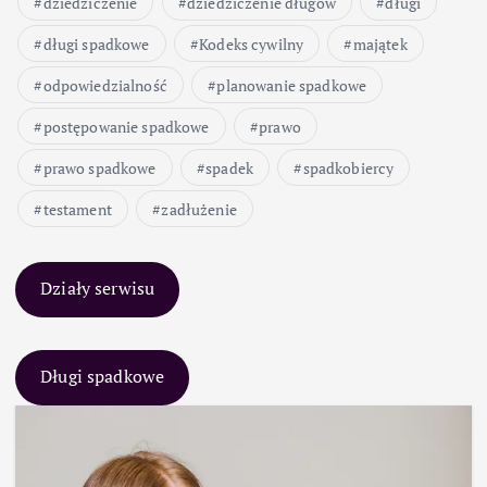
dziedziczenie
dziedziczenie długów
długi
długi spadkowe
Kodeks cywilny
majątek
odpowiedzialność
planowanie spadkowe
postępowanie spadkowe
prawo
prawo spadkowe
spadek
spadkobiercy
testament
zadłużenie
Działy serwisu
Długi spadkowe