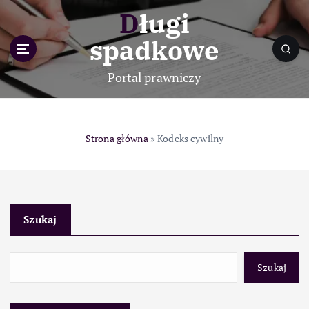
S
Długi
k
i
spadkowe
p
t
Portal prawniczy
o
c
o
n
Strona główna
»
Kodeks cywilny
t
e
n
t
Szukaj
Szukaj