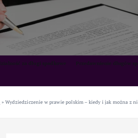
zialność za długi spadkowe
Przedawnienie długów s
a
»
Wydziedziczenie w prawie polskim – kiedy i jak można z ni