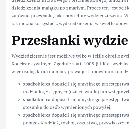
dziedziczenia ustawowego i testamentowego, umożliwi
dziedziczenia majątku po zmarłym. Proces ten jest ściśl
zarówno przesłanki, jak i procedurę wydziedziczenia. W 
jak można korzystać z wydziedziczenia w świetle obowi
Przesłanki wydzie
Wydziedziczenie jest możliwe tylko w ściśle określony
Kodeksie cywilnym. Zgodnie z art. 1008 § 1 K.c., wydzi
więc osobę, która na mocy prawa jest uprawniona do dzi
spadkobierca dopuścił się umyślnego przestępstwa
małżonka, zstępnych (dzieci, wnuki) lub wstępnych
spadkobierca dopuścił się umyślnego przestępstwa
stosunku do osób wymienionych powyżej,
spadkobierca dopuścił się umyślnego przestępstw
poprzez kradzież, rozboj, oszustwo, przywłaszczen