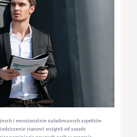
yjnych i emocjonalnie naładowanych aspektów
edziczenie stanowi wyjątek od zasady