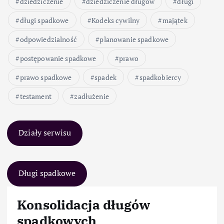
dziedziczenie
dziedziczenie długów
długi
długi spadkowe
Kodeks cywilny
majątek
odpowiedzialność
planowanie spadkowe
postępowanie spadkowe
prawo
prawo spadkowe
spadek
spadkobiercy
testament
zadłużenie
Działy serwisu
Długi spadkowe
Konsolidacja długów
spadkowych