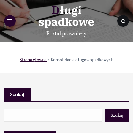
S
Długi
k
i
spadkowe
p
t
Portal prawniczy
o
c
o
n
Strona główna
»
Konsolidacja długów spadkowych
t
e
n
t
Szukaj
Szukaj