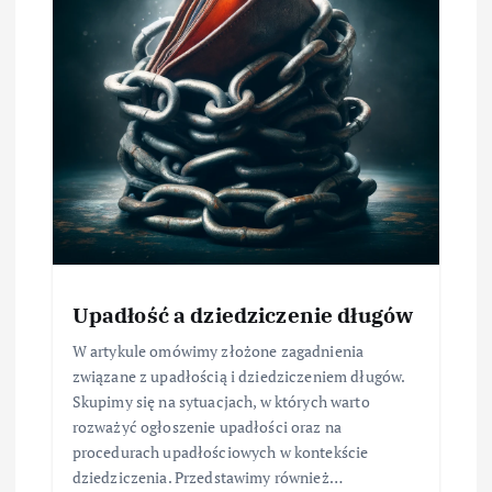
Upadłość a dziedziczenie długów
W artykule omówimy złożone zagadnienia
związane z upadłością i dziedziczeniem długów.
Skupimy się na sytuacjach, w których warto
rozważyć ogłoszenie upadłości oraz na
procedurach upadłościowych w kontekście
dziedziczenia. Przedstawimy również…