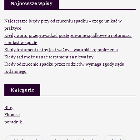
Najnowsze wpisy
Najczęstsze błędy przy odrzuceniu spadku – czego unikać w
praktyce
Kiedy warto przeprowadzić postępowanie spadkowe u notariusza
zamiast w sądzie
Kiedy testament ustny jest ważny – warunki i ograniczenia
Kiedy sąd może uznać testament za nieważny
Kiedy odrzucenie spadku przez rodziców wymaga zgody sądu
rodzinnego
Kategorie
Blog
Finanse
poradnik