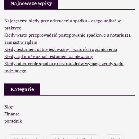
Najnowsze wpisy
Najczęstsze błędy przy odrzuceniu spadku – czego unikać w
praktyce
Kiedy warto przeprowadzić postępowanie spadkowe u notariusza
zamiast w sądzie
Kiedy testament ustny jest ważny – warunki i ograniczenia
Kiedy sąd może uznać testament za nieważny
Kiedy odrzucenie spadku przez rodziców wymaga zgody sądu
rodzinnego
Kategorie
Blog
Finanse
poradnik