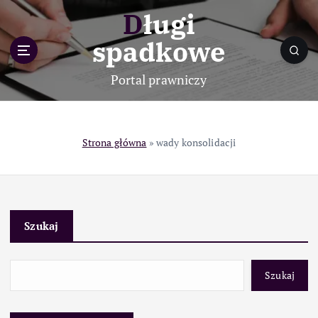
S
Długi
k
i
spadkowe
p
t
Portal prawniczy
o
c
o
n
Strona główna
»
wady konsolidacji
t
e
n
t
Szukaj
Szukaj