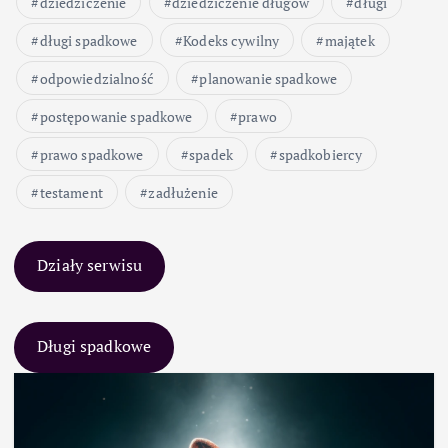
dziedziczenie
dziedziczenie długów
długi
długi spadkowe
Kodeks cywilny
majątek
odpowiedzialność
planowanie spadkowe
postępowanie spadkowe
prawo
prawo spadkowe
spadek
spadkobiercy
testament
zadłużenie
Działy serwisu
Długi spadkowe