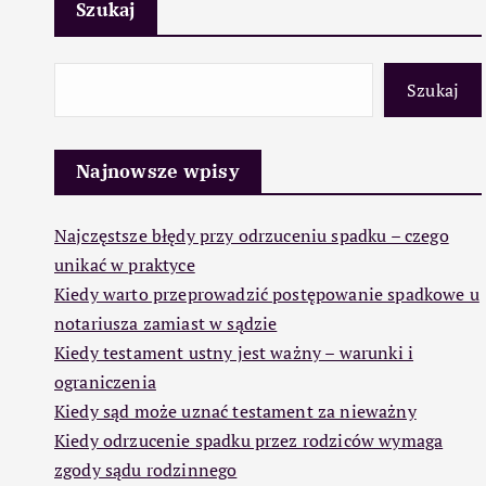
Szukaj
Szukaj
Najnowsze wpisy
Najczęstsze błędy przy odrzuceniu spadku – czego
unikać w praktyce
Kiedy warto przeprowadzić postępowanie spadkowe u
notariusza zamiast w sądzie
Kiedy testament ustny jest ważny – warunki i
ograniczenia
Kiedy sąd może uznać testament za nieważny
Kiedy odrzucenie spadku przez rodziców wymaga
zgody sądu rodzinnego