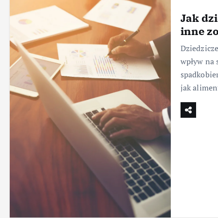
Jak dz
inne z
Dziedzicze
wpływ na s
spadkobie
jak alime