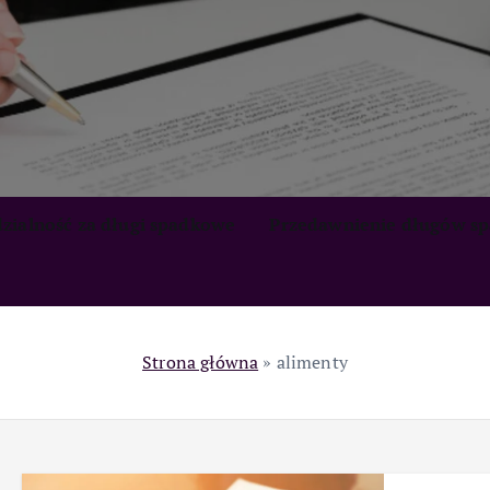
zialność za długi spadkowe
Przedawnienie długów s
Strona główna
»
alimenty