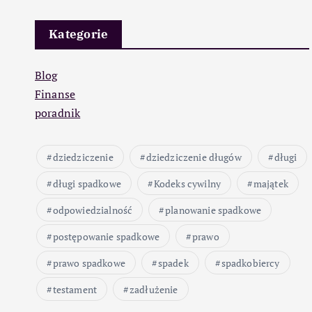
Kategorie
Blog
Finanse
poradnik
dziedziczenie
dziedziczenie długów
długi
długi spadkowe
Kodeks cywilny
majątek
odpowiedzialność
planowanie spadkowe
postępowanie spadkowe
prawo
prawo spadkowe
spadek
spadkobiercy
testament
zadłużenie