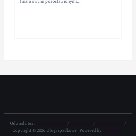
finansowymi pozostawionymi…
Odwiedź też:
twoj-prawnik.pl
/
e-temida.pl
/
comradelaw.pl
/
Copyright © 2026 Długi spadkowe | Powered by
icomseo.pl