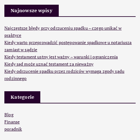
Najnowsze wpisy
Najczęstsze błędy przy odrzuceniu spadku – czego unikać w
praktyce
Kiedy warto przeprowadzić postępowanie spadkowe u notariusza
zamiast w sądzie
Kiedy testament ustny jest ważny – warunki i ograniczenia
Kiedy sąd może uznać testament za nieważny
Kiedy odrzucenie spadku przez rodziców wymaga zgody sądu
rodzinnego
Kategorie
Blog
Finanse
poradnik