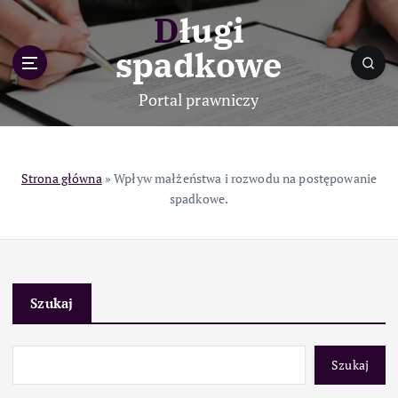
S
Długi
k
i
spadkowe
p
t
Portal prawniczy
o
c
o
n
Strona główna
»
Wpływ małżeństwa i rozwodu na postępowanie
t
spadkowe.
e
n
t
Szukaj
Szukaj