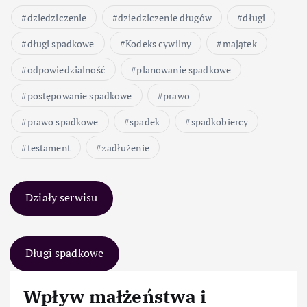
dziedziczenie
dziedziczenie długów
długi
długi spadkowe
Kodeks cywilny
majątek
odpowiedzialność
planowanie spadkowe
postępowanie spadkowe
prawo
prawo spadkowe
spadek
spadkobiercy
testament
zadłużenie
Działy serwisu
Długi spadkowe
Wpływ małżeństwa i