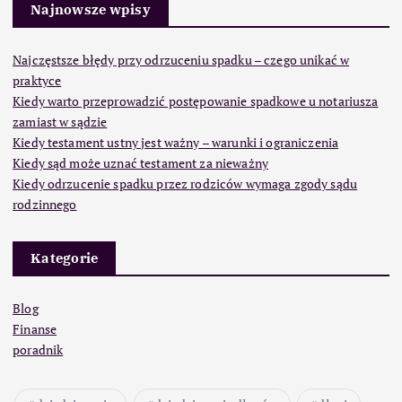
Najnowsze wpisy
Najczęstsze błędy przy odrzuceniu spadku – czego unikać w
praktyce
Kiedy warto przeprowadzić postępowanie spadkowe u notariusza
zamiast w sądzie
Kiedy testament ustny jest ważny – warunki i ograniczenia
Kiedy sąd może uznać testament za nieważny
Kiedy odrzucenie spadku przez rodziców wymaga zgody sądu
rodzinnego
Kategorie
Blog
Finanse
poradnik