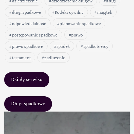
dziedziczenie
dziedziczenie długów
długi
długi spadkowe
Kodeks cywilny
majątek
odpowiedzialność
planowanie spadkowe
postępowanie spadkowe
prawo
prawo spadkowe
spadek
spadkobiercy
testament
zadłużenie
Działy serwisu
Długi spadkowe