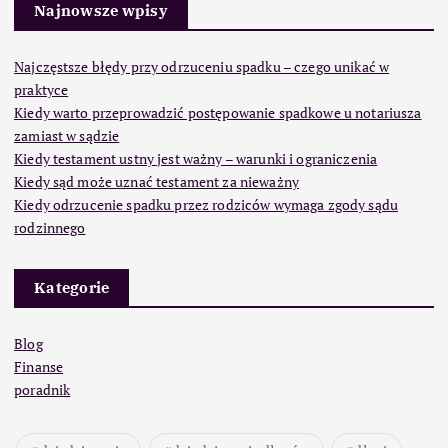
Najnowsze wpisy
Najczęstsze błędy przy odrzuceniu spadku – czego unikać w
praktyce
Kiedy warto przeprowadzić postępowanie spadkowe u notariusza
zamiast w sądzie
Kiedy testament ustny jest ważny – warunki i ograniczenia
Kiedy sąd może uznać testament za nieważny
Kiedy odrzucenie spadku przez rodziców wymaga zgody sądu
rodzinnego
Kategorie
Blog
Finanse
poradnik