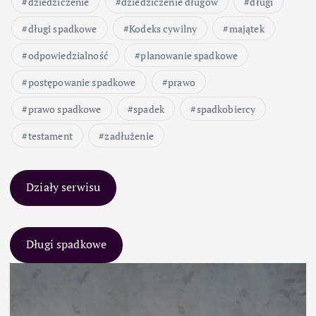
dziedziczenie
dziedziczenie długów
długi
długi spadkowe
Kodeks cywilny
majątek
odpowiedzialność
planowanie spadkowe
postępowanie spadkowe
prawo
prawo spadkowe
spadek
spadkobiercy
testament
zadłużenie
Działy serwisu
Długi spadkowe