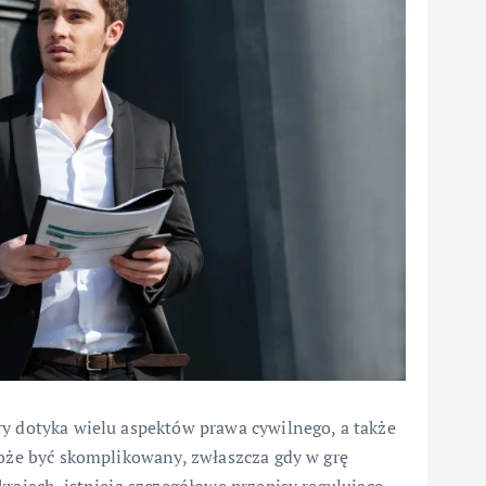
ry dotyka wielu aspektów prawa cywilnego, a także
może być skomplikowany, zwłaszcza gdy w grę