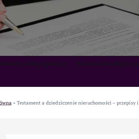
zialność za długi spadkowe
Przedawnienie długów s
łówna
»
Testament a dziedziczenie nieruchomości – przepisy i