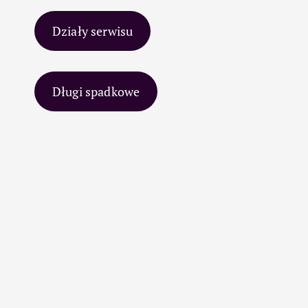
Działy serwisu
Długi spadkowe