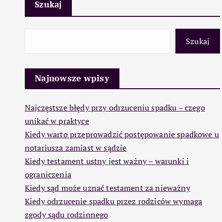
Szukaj
Szukaj
Najnowsze wpisy
Najczęstsze błędy przy odrzuceniu spadku – czego
unikać w praktyce
Kiedy warto przeprowadzić postępowanie spadkowe u
notariusza zamiast w sądzie
Kiedy testament ustny jest ważny – warunki i
ograniczenia
Kiedy sąd może uznać testament za nieważny
Kiedy odrzucenie spadku przez rodziców wymaga
zgody sądu rodzinnego