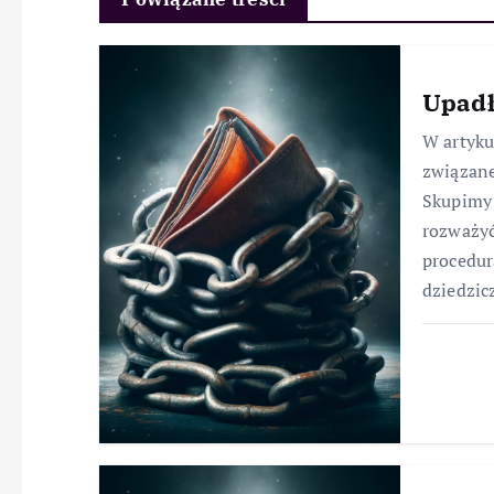
Upadł
W artyk
związane
Skupimy 
rozważyć
procedur
dziedzic