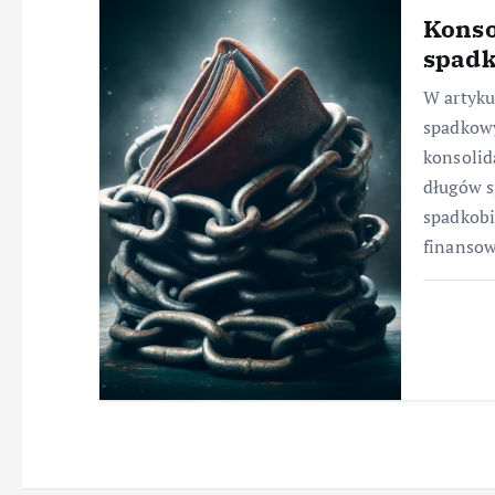
Konso
spad
W artyku
spadkowy
konsolid
długów s
spadkob
finanso