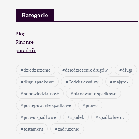
Kategorie
Blog
Finanse
poradnik
dziedziczenie
dziedziczenie długów
długi
długi spadkowe
Kodeks cywilny
majątek
odpowiedzialność
planowanie spadkowe
postępowanie spadkowe
prawo
prawo spadkowe
spadek
spadkobiercy
testament
zadłużenie