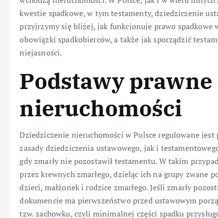
wchodzą nieruchomości. W Polsce, jak i w wielu innych k
kwestie spadkowe, w tym testamenty, dziedziczenie ust
przyjrzymy się bliżej, jak funkcjonuje prawo spadkowe w
obowiązki spadkobierców, a także jak sporządzić testam
niejasności.
Podstawy prawne 
nieruchomości
Dziedziczenie nieruchomości w Polsce regulowane jest 
zasady dziedziczenia ustawowego, jak i testamentowego
gdy zmarły nie pozostawił testamentu. W takim przypad
przez krewnych zmarłego, dzieląc ich na grupy zwane p
dzieci, małżonek i rodzice zmarłego. Jeśli zmarły pozos
dokumencie ma pierwszeństwo przed ustawowym porząd
tzw. zachowku, czyli minimalnej części spadku przysług