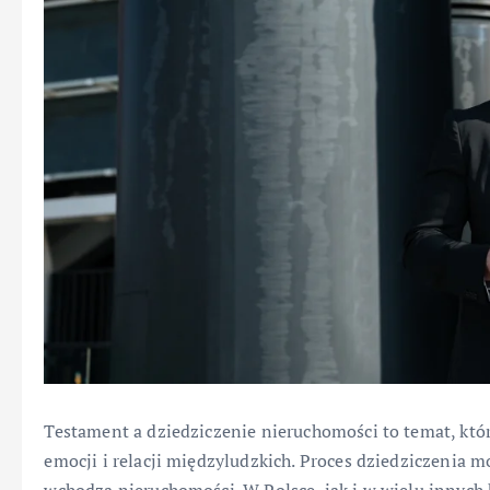
Testament a dziedziczenie nieruchomości to temat, któ
emocji i relacji międzyludzkich. Proces dziedziczenia 