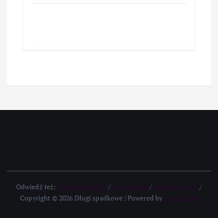
Odwiedź też:
twoj-prawnik.pl
/
e-temida.pl
/
comradelaw.pl
/
Copyright © 2026 Długi spadkowe | Powered by
icomseo.pl