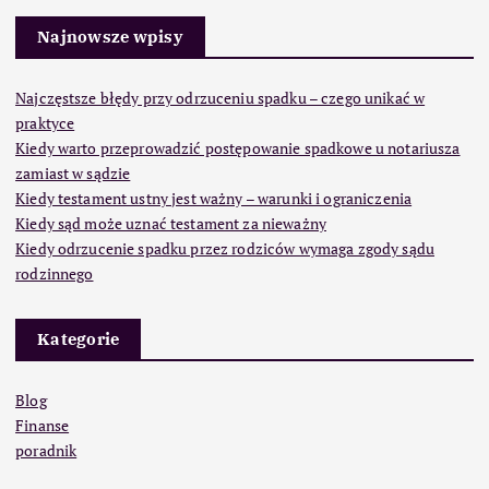
Najnowsze wpisy
Najczęstsze błędy przy odrzuceniu spadku – czego unikać w
praktyce
Kiedy warto przeprowadzić postępowanie spadkowe u notariusza
zamiast w sądzie
Kiedy testament ustny jest ważny – warunki i ograniczenia
Kiedy sąd może uznać testament za nieważny
Kiedy odrzucenie spadku przez rodziców wymaga zgody sądu
rodzinnego
Kategorie
Blog
Finanse
poradnik