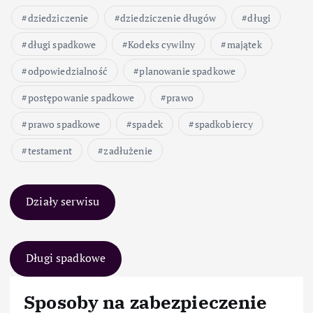
dziedziczenie
dziedziczenie długów
długi
długi spadkowe
Kodeks cywilny
majątek
odpowiedzialność
planowanie spadkowe
postępowanie spadkowe
prawo
prawo spadkowe
spadek
spadkobiercy
testament
zadłużenie
Działy serwisu
Długi spadkowe
Sposoby na zabezpieczenie