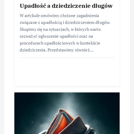
Upadłość a dziedziczenie długów
W artykule omówimy złożone zagadnienia
związane z upadłością i dziedziczeniem długów.
Skupimy się na sytuacjach, w których warto
rozważyć ogłoszenie upadłości oraz na
procedurach upadłościowych w kontekście
dziedziczenia. Przedstawimy również…