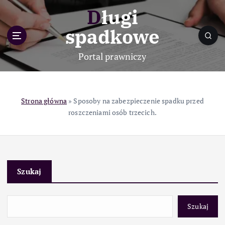
S
Długi
k
i
spadkowe
p
t
Portal prawniczy
o
c
o
n
Strona główna
»
Sposoby na zabezpieczenie spadku przed
t
roszczeniami osób trzecich.
e
n
t
Szukaj
Szukaj