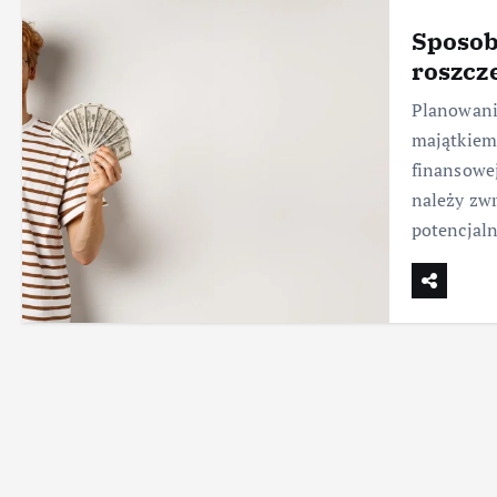
Sposob
roszcz
Planowani
majątkiem,
finansowej
należy zwr
potencjal