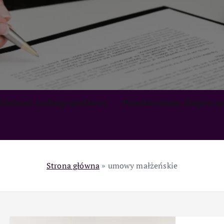
zialność za długi spadkowe
Przedawnienie długów s
Strona główna
»
umowy małżeńskie