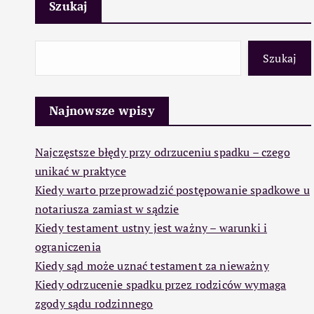
Szukaj
Szukaj
Najnowsze wpisy
Najczęstsze błędy przy odrzuceniu spadku – czego
unikać w praktyce
Kiedy warto przeprowadzić postępowanie spadkowe u
notariusza zamiast w sądzie
Kiedy testament ustny jest ważny – warunki i
ograniczenia
Kiedy sąd może uznać testament za nieważny
Kiedy odrzucenie spadku przez rodziców wymaga
zgody sądu rodzinnego