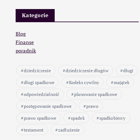
Kategorie
Blog
Finanse
poradnik
dziedziczenie
dziedziczenie długów
długi
długi spadkowe
Kodeks cywilny
majątek
odpowiedzialność
planowanie spadkowe
postępowanie spadkowe
prawo
prawo spadkowe
spadek
spadkobiercy
testament
zadłużenie