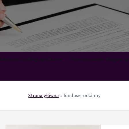
zialność za długi spadkowe
Przedawnienie długów s
Strona główna
»
fundusz rodzinny