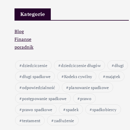
Kategorie
Blog
Finanse
poradnik
dziedziczenie
dziedziczenie długów
długi
długi spadkowe
Kodeks cywilny
majątek
odpowiedzialność
planowanie spadkowe
postępowanie spadkowe
prawo
prawo spadkowe
spadek
spadkobiercy
testament
zadłużenie