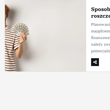
Sposob
roszcz
Planowani
majątkiem,
finansowej
należy zwr
potencjal