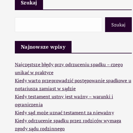
Szukaj
Szukaj
Najnowsze wpisy
Najczęstsze błędy przy odrzuceniu spadku – czego
unikać w praktyce
Kiedy warto przeprowadzić postępowanie spadkowe u
notariusza zamiast w sądzie
Kiedy testament ustny jest ważny – warunki i
ograniczenia
Kiedy sąd może uznać testament za nieważny
Kiedy odrzucenie spadku przez rodziców wymaga
zgody sądu rodzinnego