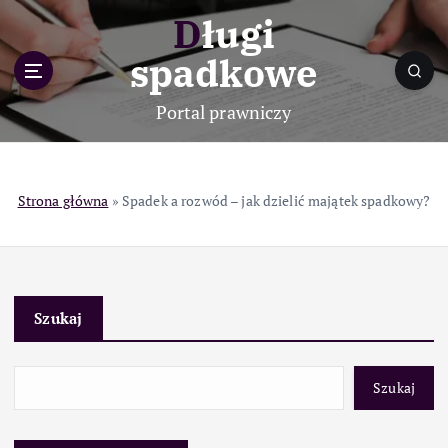
S
Długi
k
i
spadkowe
p
t
Portal prawniczy
o
c
o
n
Strona główna
»
Spadek a rozwód – jak dzielić majątek spadkowy?
t
e
n
t
Szukaj
Szukaj