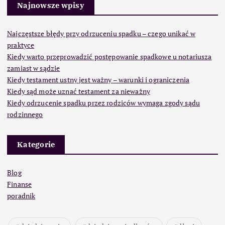
Najnowsze wpisy
Najczęstsze błędy przy odrzuceniu spadku – czego unikać w
praktyce
Kiedy warto przeprowadzić postępowanie spadkowe u notariusza
zamiast w sądzie
Kiedy testament ustny jest ważny – warunki i ograniczenia
Kiedy sąd może uznać testament za nieważny
Kiedy odrzucenie spadku przez rodziców wymaga zgody sądu
rodzinnego
Kategorie
Blog
Finanse
poradnik