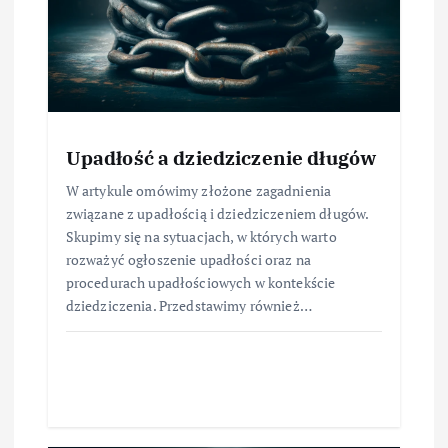
Upadłość a dziedziczenie długów
W artykule omówimy złożone zagadnienia
związane z upadłością i dziedziczeniem długów.
Skupimy się na sytuacjach, w których warto
rozważyć ogłoszenie upadłości oraz na
procedurach upadłościowych w kontekście
dziedziczenia. Przedstawimy również…