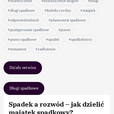
dziedziczenie
dziedziczenie długów
długi
długi spadkowe
Kodeks cywilny
majątek
odpowiedzialność
planowanie spadkowe
postępowanie spadkowe
prawo
prawo spadkowe
spadek
spadkobiercy
testament
zadłużenie
Działy serwisu
Długi spadkowe
Spadek a rozwód – jak dzielić
majątek spadkowy?