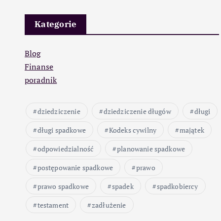
Kategorie
Blog
Finanse
poradnik
dziedziczenie
dziedziczenie długów
długi
długi spadkowe
Kodeks cywilny
majątek
odpowiedzialność
planowanie spadkowe
postępowanie spadkowe
prawo
prawo spadkowe
spadek
spadkobiercy
testament
zadłużenie