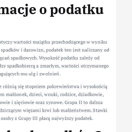
macje o podatku
otyczy wartości majątku przechodzącego w wyniku
 spadków i darowizn, podatek ten jest naliczany od
wiązań spadkowych. Wysokość podatku zależy od
dzy spadkobiercą a zmarłym, wartości otrzymanego
ugujących mu ulg i zwolnień.
re różnią się stopniem pokrewieństwa i wysokością
ym małżonek, dzieci, wnuki, rodzice, dziadkowie,
wie i zięciowie oraz synowe. Grupa II to dalsza
iedziczącym więzami krwi lub małżeństwem. Stawki
osoby z Grupy III płacą najwyższy podatek.