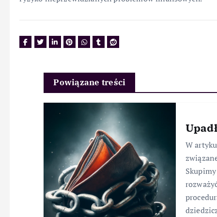
Powiązane treści
Upadł
W artyk
związane
Skupimy 
rozważyć
procedur
dziedzic