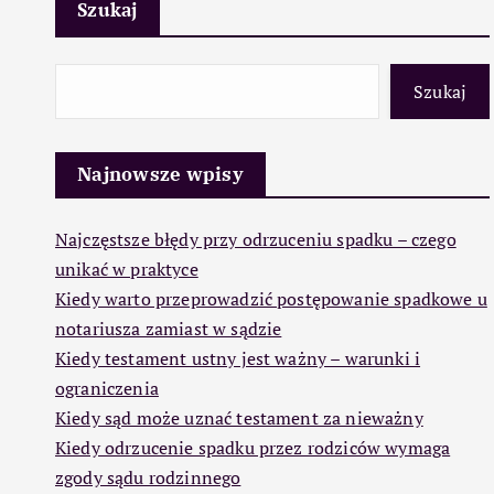
Szukaj
Szukaj
Najnowsze wpisy
Najczęstsze błędy przy odrzuceniu spadku – czego
unikać w praktyce
Kiedy warto przeprowadzić postępowanie spadkowe u
notariusza zamiast w sądzie
Kiedy testament ustny jest ważny – warunki i
ograniczenia
Kiedy sąd może uznać testament za nieważny
Kiedy odrzucenie spadku przez rodziców wymaga
zgody sądu rodzinnego