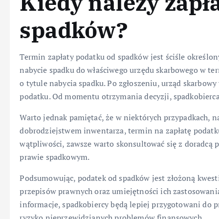
Kiedy należy zapł
spadków?
Termin zapłaty podatku od spadków jest ściśle określo
nabycie spadku do właściwego urzędu skarbowego w term
o tytule nabycia spadku. Po zgłoszeniu, urząd skarbowy
podatku. Od momentu otrzymania decyzji, spadkobierca
Warto jednak pamiętać, że w niektórych przypadkach, n
dobrodziejstwem inwentarza, termin na zapłatę podatku
wątpliwości, zawsze warto skonsultować się z doradcą
prawie spadkowym.
Podsumowując, podatek od spadków jest złożoną kwest
przepisów prawnych oraz umiejętności ich zastosowani
informacje, spadkobiercy będą lepiej przygotowani do p
ryzyko nieprzewidzianych problemów finansowych.