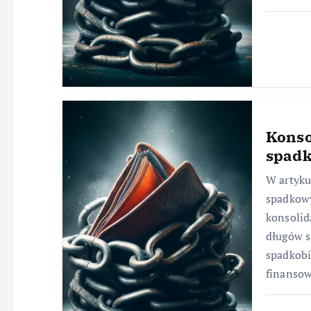
Konso
spad
W artyku
spadkowy
konsolid
długów s
spadkob
finanso