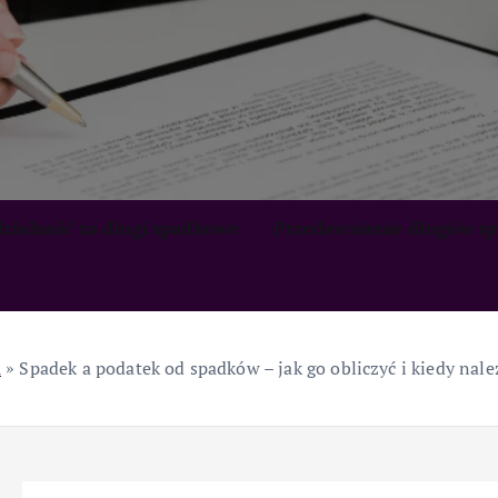
zialność za długi spadkowe
Przedawnienie długów s
a
»
Spadek a podatek od spadków – jak go obliczyć i kiedy nale