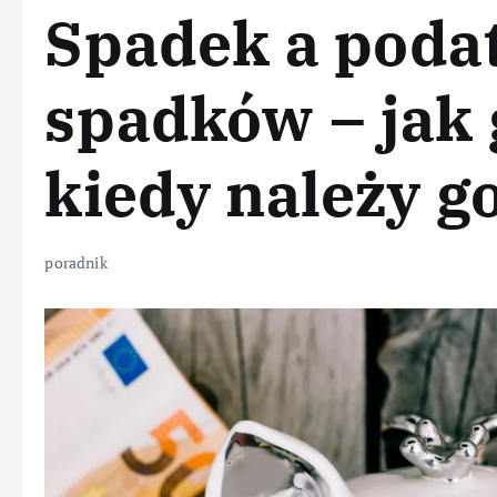
Spadek a poda
spadków – jak g
kiedy należy go
poradnik