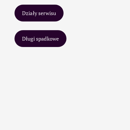
Działy serwisu
Długi spadkowe