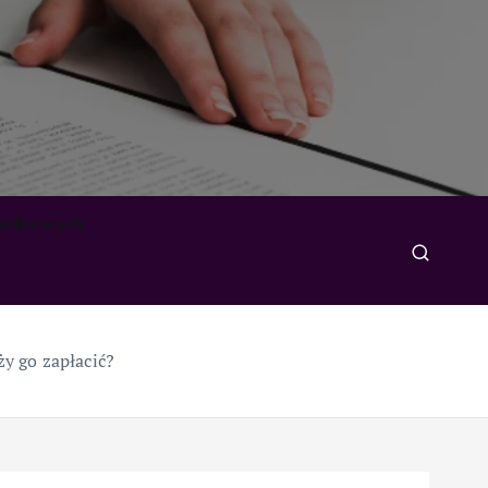
padkowych
ży go zapłacić?