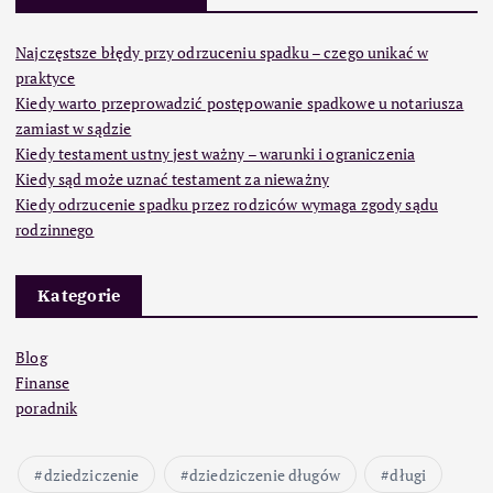
Najczęstsze błędy przy odrzuceniu spadku – czego unikać w
praktyce
Kiedy warto przeprowadzić postępowanie spadkowe u notariusza
zamiast w sądzie
Kiedy testament ustny jest ważny – warunki i ograniczenia
Kiedy sąd może uznać testament za nieważny
Kiedy odrzucenie spadku przez rodziców wymaga zgody sądu
rodzinnego
Kategorie
Blog
Finanse
poradnik
dziedziczenie
dziedziczenie długów
długi