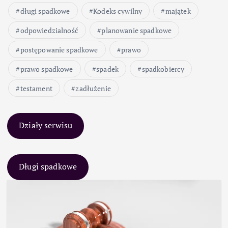
długi spadkowe
Kodeks cywilny
majątek
odpowiedzialność
planowanie spadkowe
postępowanie spadkowe
prawo
prawo spadkowe
spadek
spadkobiercy
testament
zadłużenie
Działy serwisu
Długi spadkowe