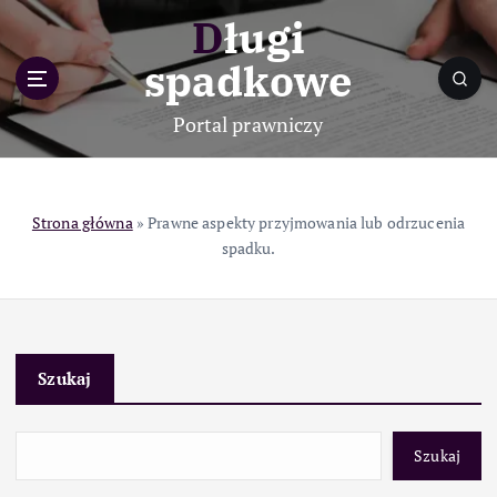
S
Długi
k
i
spadkowe
p
t
Portal prawniczy
o
c
o
n
Strona główna
»
Prawne aspekty przyjmowania lub odrzucenia
t
spadku.
e
n
t
Szukaj
Szukaj