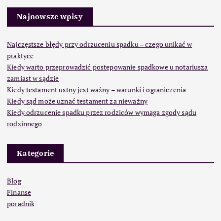
Najnowsze wpisy
Najczęstsze błędy przy odrzuceniu spadku – czego unikać w
praktyce
Kiedy warto przeprowadzić postępowanie spadkowe u notariusza
zamiast w sądzie
Kiedy testament ustny jest ważny – warunki i ograniczenia
Kiedy sąd może uznać testament za nieważny
Kiedy odrzucenie spadku przez rodziców wymaga zgody sądu
rodzinnego
Kategorie
Blog
Finanse
poradnik