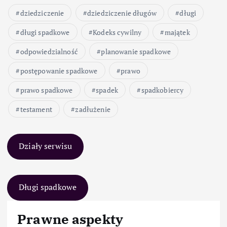
dziedziczenie
dziedziczenie długów
długi
długi spadkowe
Kodeks cywilny
majątek
odpowiedzialność
planowanie spadkowe
postępowanie spadkowe
prawo
prawo spadkowe
spadek
spadkobiercy
testament
zadłużenie
Działy serwisu
Długi spadkowe
Prawne aspekty