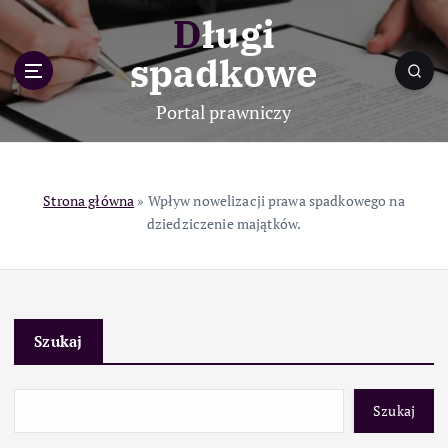
S
Długi
k
i
spadkowe
p
t
Portal prawniczy
o
c
o
n
Strona główna
»
Wpływ nowelizacji prawa spadkowego na
t
dziedziczenie majątków.
e
n
t
Szukaj
Szukaj