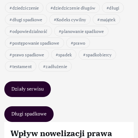
dziedziczenie
dziedziczenie długów
długi
długi spadkowe
Kodeks cywilny
majątek
odpowiedzialność
planowanie spadkowe
postępowanie spadkowe
prawo
prawo spadkowe
spadek
spadkobiercy
testament
zadłużenie
Działy serwisu
Długi spadkowe
Wpływ nowelizacji prawa