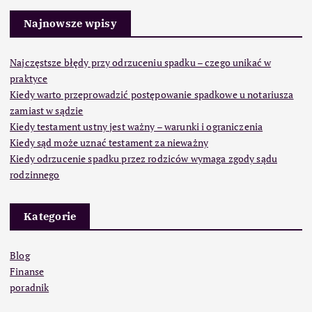
Najnowsze wpisy
Najczęstsze błędy przy odrzuceniu spadku – czego unikać w
praktyce
Kiedy warto przeprowadzić postępowanie spadkowe u notariusza
zamiast w sądzie
Kiedy testament ustny jest ważny – warunki i ograniczenia
Kiedy sąd może uznać testament za nieważny
Kiedy odrzucenie spadku przez rodziców wymaga zgody sądu
rodzinnego
Kategorie
Blog
Finanse
poradnik