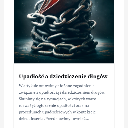
Upadłość a dziedziczenie długów
W artykule omówimy złożone zagadnienia
związane z upadłością i dziedziczeniem długów.
Skupimy się na sytuacjach, w których warto
rozważyć ogłoszenie upadłości oraz na
procedurach upadłościowych w kontekście
dziedziczenia. Przedstawimy również…