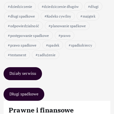
dziedziczenie
dziedziczenie długów
długi
długi spadkowe
Kodeks cywilny
majątek
odpowiedzialność
planowanie spadkowe
postępowanie spadkowe
prawo
prawo spadkowe
spadek
spadkobiercy
testament
zadłużenie
Działy serwisu
Długi spadkowe
Prawne i finansowe