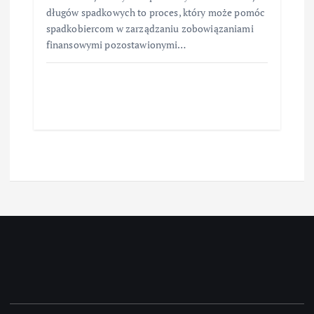
długów spadkowych to proces, który może pomóc
spadkobiercom w zarządzaniu zobowiązaniami
finansowymi pozostawionymi…