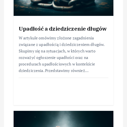
Upadłość a dziedziczenie długów
W artykule omówimy złożone zagadnienia
związane z upadłością i dziedziczeniem długów.
Skupimy się na sytuacjach, w których warto
rozważyć ogłoszenie upadłości oraz na
procedurach upadłościowych w kontekście
dziedziczenia. Przedstawimy również…