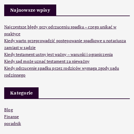
Najnowsze wpisy
Najczęstsze błędy przy odrzuceniu spadku – czego unikać w
praktyce
Kiedy warto przeprowadzić postępowanie spadkowe u notariusza
zamiast w sądzie
Kiedy testament ustny jest ważny – warunki i ograniczenia
Kiedy sąd może uznać testament za nieważny
Kiedy odrzucenie spadku przez rodziców wymaga zgody sądu
rodzinnego
Kategorie
Blog
Finanse
poradnik