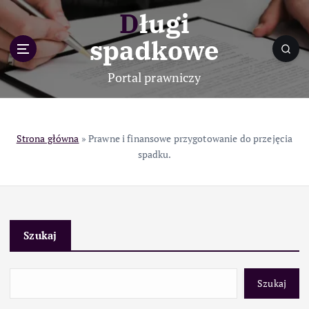
S
Długi
k
i
spadkowe
p
t
Portal prawniczy
o
c
o
n
Strona główna
»
Prawne i finansowe przygotowanie do przejęcia
t
spadku.
e
n
t
Szukaj
Szukaj