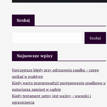
Szukaj
Szukaj
Najnowsze wpisy
Najczęstsze błędy przy odrzuceniu spadku – czego
unikać w praktyce
Kiedy warto przeprowadzić postępowanie spadkowe u
notariusza zamiast w sądzie
Kiedy testament ustny jest ważny – warunki i
ograniczenia