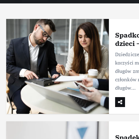
Spadko
dzieci
Dziedzicze
korzyści m
długów zm
członków r
długów…
Spadek