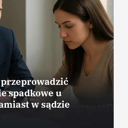
 przeprowadzić
e spadkowe u
K
amiast w sądzie
w