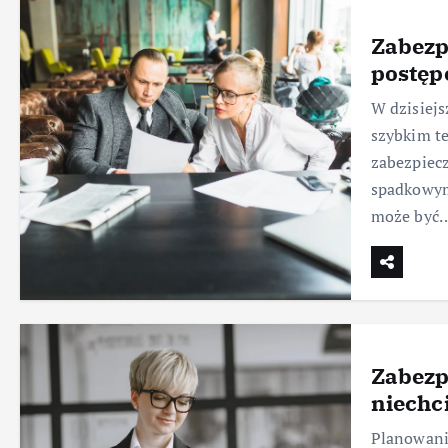
Zabezp
postę
W dzisiejs
szybkim te
zabezpiec
spadkowym
może być
Zabezp
niechc
Planowani