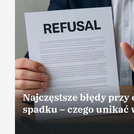
ru
Najczęstsze błędy przy
spadku – czego unikać 