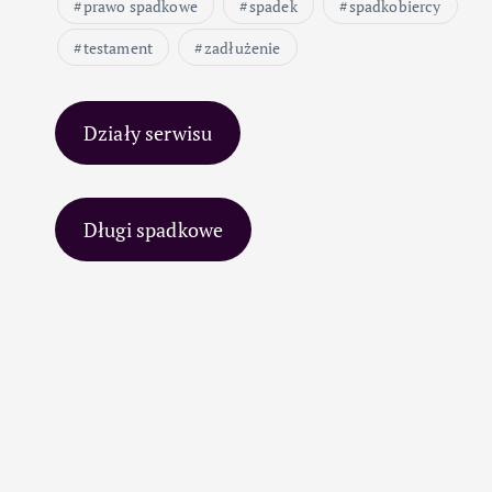
prawo spadkowe
spadek
spadkobiercy
testament
zadłużenie
Działy serwisu
Długi spadkowe