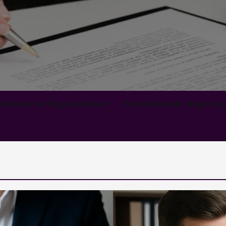
zialność za długi spadkowe
Przedawnienie długów s