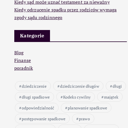
Kiedy sąd może uznać testament za nieważny
Kiedy odrzucenie spadku przez rodziców wymaga
zgody sądu rodzinnego
Kategorie
Blog
Finanse
poradnik
dziedziczenie
dziedziczenie długów
długi
długi spadkowe
Kodeks cywilny
majątek
odpowiedzialność
planowanie spadkowe
postępowanie spadkowe
prawo