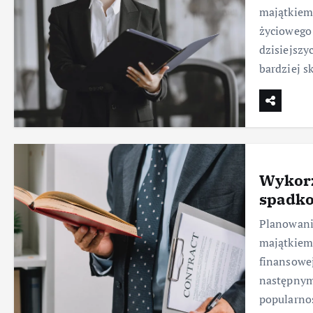
majątkiem
życiowego
dzisiejszy
bardziej 
Wykorz
spadk
Planowani
majątkiem,
finansowej
następnym
popularno