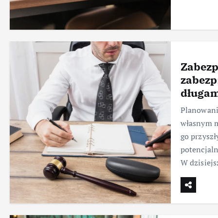
Zabezp
zabezp
długam
Planowani
własnym ma
go przysz
potencjaln
W dzisiej