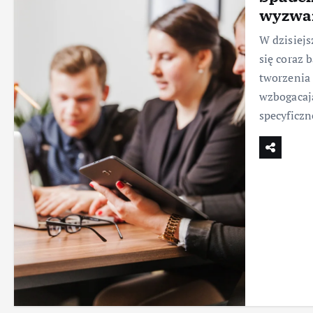
wyzwan
W dzisiejs
się coraz 
tworzenia 
wzbogacaj
specyficz