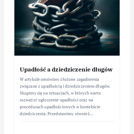
Upadłość a dziedziczenie długów
W artykule omówimy złożone zagadnienia
związane z upadłością i dziedziczeniem długów.
Skupimy się na sytuacjach, w których warto
rozważyć ogłoszenie upadłości oraz na
procedurach upadłościowych w kontekście
dziedziczenia. Przedstawimy również…