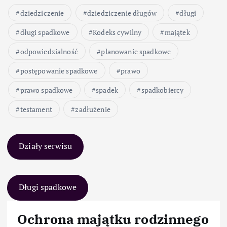
dziedziczenie
dziedziczenie długów
długi
długi spadkowe
Kodeks cywilny
majątek
odpowiedzialność
planowanie spadkowe
postępowanie spadkowe
prawo
prawo spadkowe
spadek
spadkobiercy
testament
zadłużenie
Działy serwisu
Długi spadkowe
Ochrona majątku rodzinnego