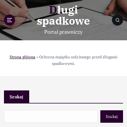
S
Długi
k
i
spadkowe
p
t
Portal prawniczy
o
c
o
n
Strona główna
»
Ochrona majątku rodzinnego przed długami
t
spadkowymi.
e
n
t
Szukaj
Szukaj