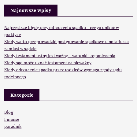
Najnowsze wpisy
Najczęstsze błędy przy odrzuceniu spadku – czego unikać w
praktyce
Kiedy warto przeprowadzić postępowanie spadkowe u notariusza
zamiast w sądzie
Kiedy testament ustny jest ważny – warunki i ograniczenia
Kiedy sąd może uznać testament za nieważny
Kiedy odrzucenie spadku przez rodziców wymaga zgody sądu
rodzinnego
Kategorie
Blog
Finanse
poradnik