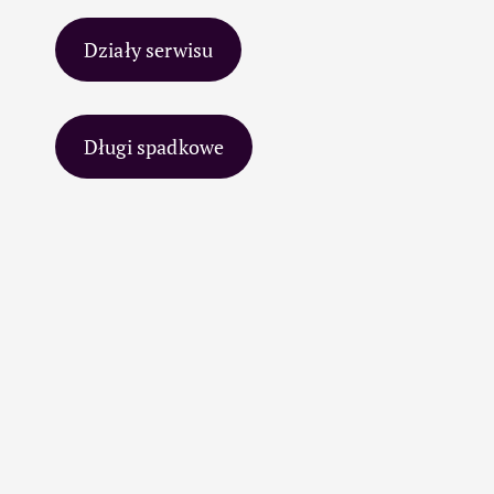
Działy serwisu
Długi spadkowe