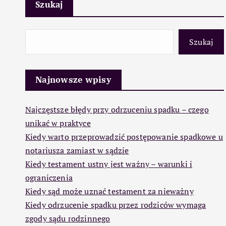
Szukaj
Szukaj
Najnowsze wpisy
Najczęstsze błędy przy odrzuceniu spadku – czego
unikać w praktyce
Kiedy warto przeprowadzić postępowanie spadkowe u
notariusza zamiast w sądzie
Kiedy testament ustny jest ważny – warunki i
ograniczenia
Kiedy sąd może uznać testament za nieważny
Kiedy odrzucenie spadku przez rodziców wymaga
zgody sądu rodzinnego