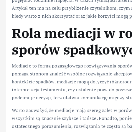
pogłębiać rodzinne napięcia. W takich sytuacjach alter
Artykuł ten ma na celu przybliżenie czytelnikom, czym
kiedy warto z nich skorzystać oraz jakie korzyści mogą 
Rola mediacji w 
sporów spadkowy
Mediacje to forma pozasądowego rozwiązywania sporów, 
pomaga stronom znaleźć wspólne rozwiązanie akceptow
kontekście spadków, mediacje mogą dotyczyć różnorodny
interpretacja testamentu, czy ustalenie praw do poszcz
podejmuje decyzji, lecz ułatwia komunikację między st
Warto zauważyć, że mediacje mają szereg zalet w por
wszystkim są znacznie szybsze i tańsze. Ponadto, poni
ostatecznego porozumienia, rozwiązania te często są bar