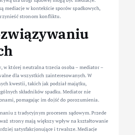
natywą dla drogi sądowej mogą być mediacje.
 są mediacje w kontekście sporów spadkowych,
przynieść stronom konfliktu.
rozwiązywaniu
ch
w której neutralna trzecia osoba – mediator –
alne dla wszystkich zainteresowanych. W
ch kwestii, takich jak podział majątku,
ególnych składników spadku. Mediator nie
ronami, pomagając im dojść do porozumienia.
ównaniu z tradycyjnym procesem sądowym. Przede
eważ strony mają większy wpływ na kształtowanie
dziej satysfakcjonujące i trwalsze. Mediacje