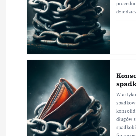
procedur
dziedzic
Konso
spad
W artyku
spadkowy
konsolid
długów s
spadkob
finanso