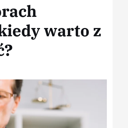
orach
kiedy warto z
ć?