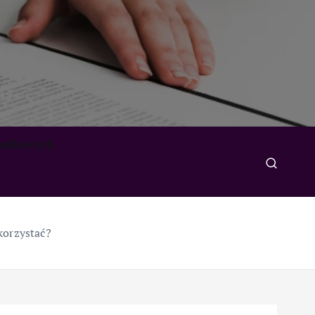
padkowych
korzystać?