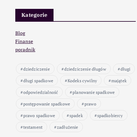
Kategorie
Blog
Finanse
poradnik
dziedziczenie
dziedziczenie długów
długi
długi spadkowe
Kodeks cywilny
majątek
odpowiedzialność
planowanie spadkowe
postępowanie spadkowe
prawo
prawo spadkowe
spadek
spadkobiercy
testament
zadłużenie