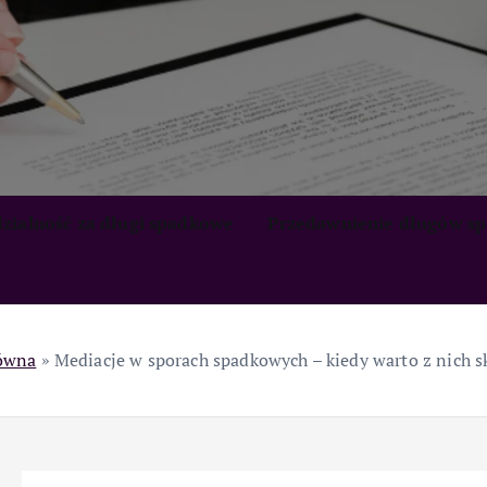
zialność za długi spadkowe
Przedawnienie długów s
łówna
»
Mediacje w sporach spadkowych – kiedy warto z nich s