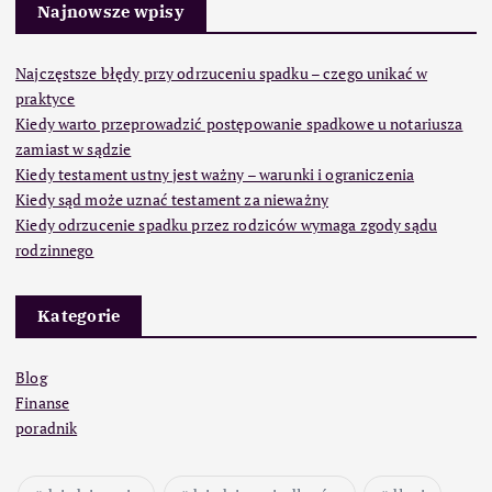
Najnowsze wpisy
Najczęstsze błędy przy odrzuceniu spadku – czego unikać w
praktyce
Kiedy warto przeprowadzić postępowanie spadkowe u notariusza
zamiast w sądzie
Kiedy testament ustny jest ważny – warunki i ograniczenia
Kiedy sąd może uznać testament za nieważny
Kiedy odrzucenie spadku przez rodziców wymaga zgody sądu
rodzinnego
Kategorie
Blog
Finanse
poradnik