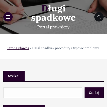
S
Długi
k
i
spadkowe
p
t
Portal prawniczy
o
c
o
n
Strona główna
»
Dział spadku – procedury i typowe problemy.
t
e
n
t
Szukaj
Szukaj