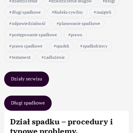
dziedziczenie
dziedziczenie długów
długi
długi spadkowe
Kodeks cywilny
majątek
odpowiedzialność
planowanie spadkowe
postępowanie spadkowe
prawo
prawo spadkowe
spadek
spadkobiercy
testament
zadłużenie
Działy serwisu
Długi spadkowe
Dział spadku – procedury i
typowe problemy.