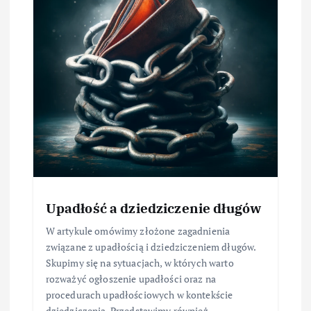
Upadłość a dziedziczenie długów
W artykule omówimy złożone zagadnienia
związane z upadłością i dziedziczeniem długów.
Skupimy się na sytuacjach, w których warto
rozważyć ogłoszenie upadłości oraz na
procedurach upadłościowych w kontekście
dziedziczenia. Przedstawimy również…