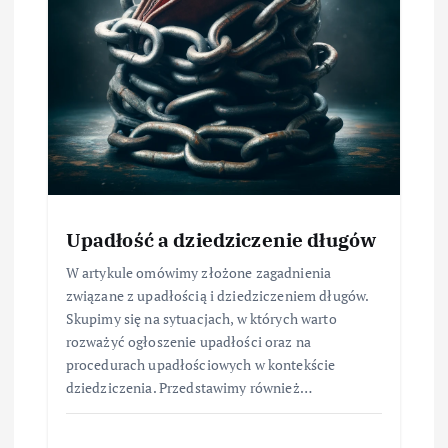
Upadłość a dziedziczenie długów
W artykule omówimy złożone zagadnienia
związane z upadłością i dziedziczeniem długów.
Skupimy się na sytuacjach, w których warto
rozważyć ogłoszenie upadłości oraz na
procedurach upadłościowych w kontekście
dziedziczenia. Przedstawimy również…