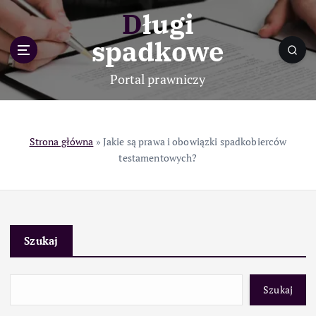
S
Długi
k
i
spadkowe
p
t
Portal prawniczy
o
c
o
n
Strona główna
»
Jakie są prawa i obowiązki spadkobierców
t
testamentowych?
e
n
t
Szukaj
Szukaj