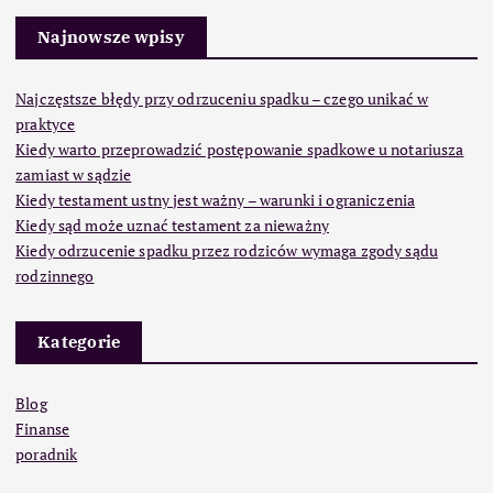
Najnowsze wpisy
Najczęstsze błędy przy odrzuceniu spadku – czego unikać w
praktyce
Kiedy warto przeprowadzić postępowanie spadkowe u notariusza
zamiast w sądzie
Kiedy testament ustny jest ważny – warunki i ograniczenia
Kiedy sąd może uznać testament za nieważny
Kiedy odrzucenie spadku przez rodziców wymaga zgody sądu
rodzinnego
Kategorie
Blog
Finanse
poradnik