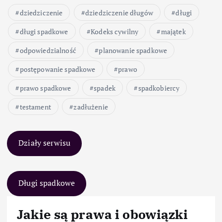
dziedziczenie
dziedziczenie długów
długi
długi spadkowe
Kodeks cywilny
majątek
odpowiedzialność
planowanie spadkowe
postępowanie spadkowe
prawo
prawo spadkowe
spadek
spadkobiercy
testament
zadłużenie
Działy serwisu
Długi spadkowe
Jakie są prawa i obowiązki