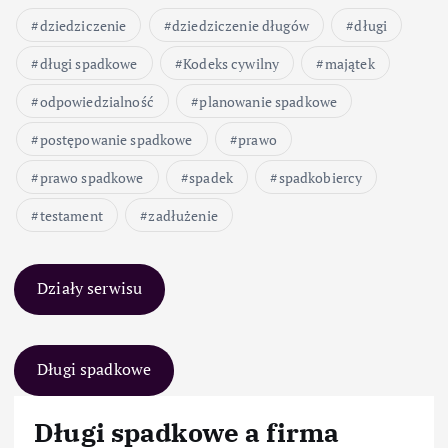
dziedziczenie
dziedziczenie długów
długi
długi spadkowe
Kodeks cywilny
majątek
odpowiedzialność
planowanie spadkowe
postępowanie spadkowe
prawo
prawo spadkowe
spadek
spadkobiercy
testament
zadłużenie
Działy serwisu
Długi spadkowe
Długi spadkowe a firma