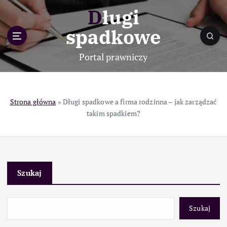
S
Długi
k
i
spadkowe
p
t
Portal prawniczy
o
c
o
n
Strona główna
»
Długi spadkowe a firma rodzinna – jak zarządzać
t
takim spadkiem?
e
n
t
Szukaj
Szukaj