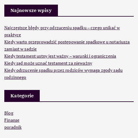
Najnowsze wpisy
Najczęstsze błędy przy odrzuceniu spadku – czego unikać w
praktyce
Kiedy warto przeprowadzić postępowanie spadkowe u notariusza
zamiast w sądzie
Kiedy testament ustny jest ważny – warunki i ograniczenia
Kiedy sąd może uznać testament za nieważny
Kiedy odrzucenie spadku przez rodziców wymaga zgody sądu
rodzinnego
Kategorie
Blog
Finanse
poradnik