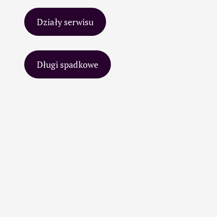
Działy serwisu
Długi spadkowe