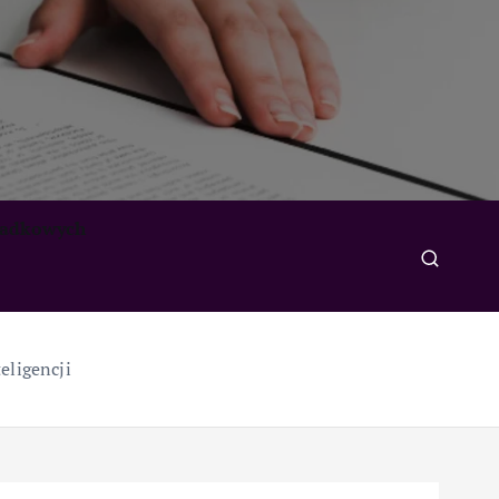
padkowych
eligencji