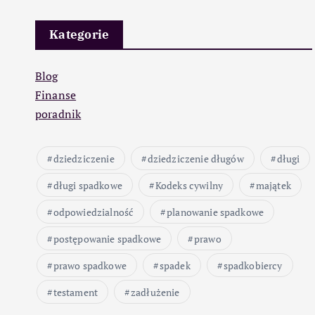
Kategorie
Blog
Finanse
poradnik
dziedziczenie
dziedziczenie długów
długi
długi spadkowe
Kodeks cywilny
majątek
odpowiedzialność
planowanie spadkowe
postępowanie spadkowe
prawo
prawo spadkowe
spadek
spadkobiercy
testament
zadłużenie