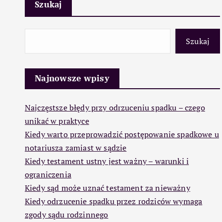
Szukaj
Szukaj
Najnowsze wpisy
Najczęstsze błędy przy odrzuceniu spadku – czego
unikać w praktyce
Kiedy warto przeprowadzić postępowanie spadkowe u
notariusza zamiast w sądzie
Kiedy testament ustny jest ważny – warunki i
ograniczenia
Kiedy sąd może uznać testament za nieważny
Kiedy odrzucenie spadku przez rodziców wymaga
zgody sądu rodzinnego