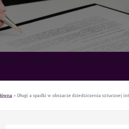
zialność za długi spadkowe
Przedawnienie długów s
główna
»
Długi a spadki w obszarze dziedziczenia sztucznej int