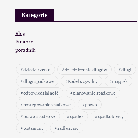
Kategorie
Blog
Finanse
poradnik
dziedziczenie
dziedziczenie długów
długi
długi spadkowe
Kodeks cywilny
majątek
odpowiedzialność
planowanie spadkowe
postępowanie spadkowe
prawo
prawo spadkowe
spadek
spadkobiercy
testament
zadłużenie