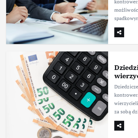
kontrowers
możliwośc
spadkowym
Dziedz
wierzy
Dziedzicze
kontrowers
wierzyciel
za sobą dz