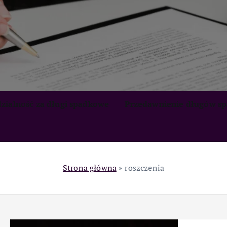
zialność za długi spadkowe
Przedawnienie długów s
Strona główna
»
roszczenia