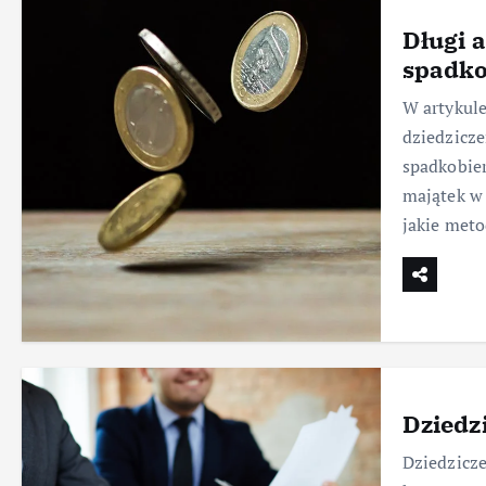
Długi 
spadk
W artykule
dziedzicze
spadkobier
majątek w
jakie met
Dziedz
Dziedzicze