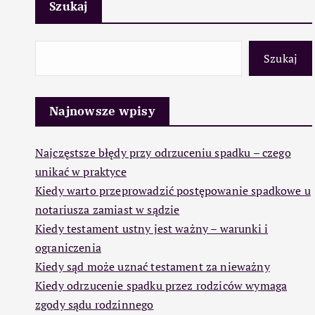
Szukaj
Szukaj
Najnowsze wpisy
Najczęstsze błędy przy odrzuceniu spadku – czego
unikać w praktyce
Kiedy warto przeprowadzić postępowanie spadkowe u
notariusza zamiast w sądzie
Kiedy testament ustny jest ważny – warunki i
ograniczenia
Kiedy sąd może uznać testament za nieważny
Kiedy odrzucenie spadku przez rodziców wymaga
zgody sądu rodzinnego