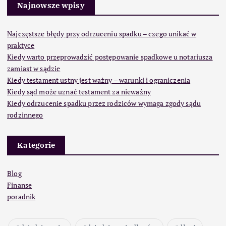
Najnowsze wpisy
Najczęstsze błędy przy odrzuceniu spadku – czego unikać w
praktyce
Kiedy warto przeprowadzić postępowanie spadkowe u notariusza
zamiast w sądzie
Kiedy testament ustny jest ważny – warunki i ograniczenia
Kiedy sąd może uznać testament za nieważny
Kiedy odrzucenie spadku przez rodziców wymaga zgody sądu
rodzinnego
Kategorie
Blog
Finanse
poradnik