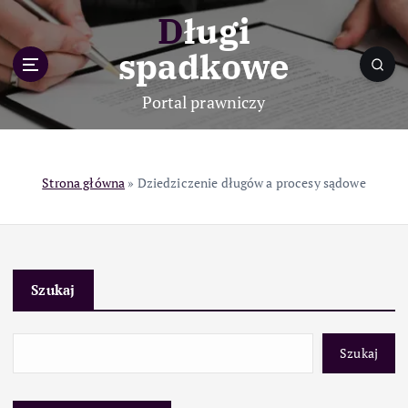
S
Długi
k
i
spadkowe
p
t
Portal prawniczy
o
c
o
n
Strona główna
»
Dziedziczenie długów a procesy sądowe
t
e
n
t
Szukaj
Szukaj