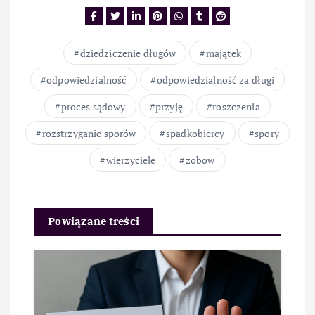
dziedziczenie długów
majątek
odpowiedzialność
odpowiedzialność za długi
proces sądowy
przyję
roszczenia
rozstrzyganie sporów
spadkobiercy
spory
wierzyciele
zobow
Powiązane treści