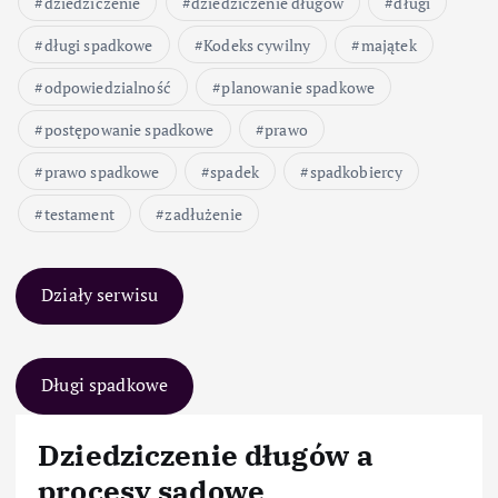
dziedziczenie
dziedziczenie długów
długi
długi spadkowe
Kodeks cywilny
majątek
odpowiedzialność
planowanie spadkowe
postępowanie spadkowe
prawo
prawo spadkowe
spadek
spadkobiercy
testament
zadłużenie
Działy serwisu
Długi spadkowe
Dziedziczenie długów a
procesy sądowe