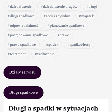
dziedziczenie
dziedziczenie długów
długi
długi spadkowe
Kodeks cywilny
majątek
odpowiedzialność
planowanie spadkowe
postępowanie spadkowe
prawo
prawo spadkowe
spadek
spadkobiercy
testament
zadłużenie
Działy serwisu
Długi spadkowe
Długi a spadki w sytuacjach