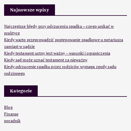
Najnowsze wpisy
Najczęstsze błędy przy odrzuceniu spadku – czego unikać w
praktyce
Kiedy warto przeprowadzić postępowanie spadkowe u notariusza
zamiast w sądzie
Kiedy testament ustny jest ważny – warunki i ograniczenia
Kiedy sąd może uznać testament za nieważny
Kiedy odrzucenie spadku przez rodziców wymaga zgody sądu
rodzinnego
Kategorie
Blog
Finanse
poradnik