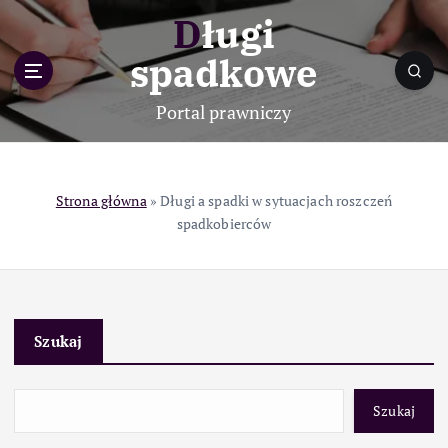
S
Długi
k
i
spadkowe
p
t
Portal prawniczy
o
c
o
n
Strona główna
»
Długi a spadki w sytuacjach roszczeń
t
spadkobierców
e
n
t
Szukaj
Szukaj