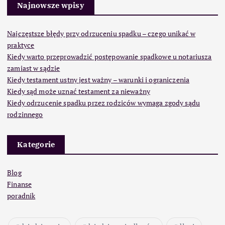
Najnowsze wpisy
Najczęstsze błędy przy odrzuceniu spadku – czego unikać w
praktyce
Kiedy warto przeprowadzić postępowanie spadkowe u notariusza
zamiast w sądzie
Kiedy testament ustny jest ważny – warunki i ograniczenia
Kiedy sąd może uznać testament za nieważny
Kiedy odrzucenie spadku przez rodziców wymaga zgody sądu
rodzinnego
Kategorie
Blog
Finanse
poradnik