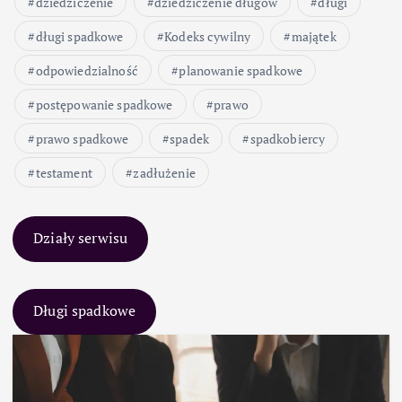
dziedziczenie
dziedziczenie długów
długi
długi spadkowe
Kodeks cywilny
majątek
odpowiedzialność
planowanie spadkowe
postępowanie spadkowe
prawo
prawo spadkowe
spadek
spadkobiercy
testament
zadłużenie
Działy serwisu
Długi spadkowe