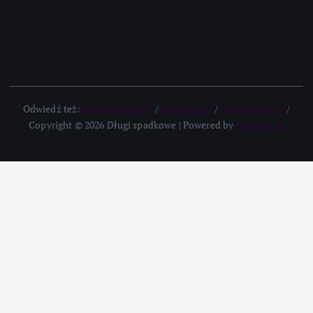
Odwiedź też:
twoj-prawnik.pl
/
e-temida.pl
/
comradelaw.pl
/
Copyright © 2026 Długi spadkowe | Powered by
icomseo.pl