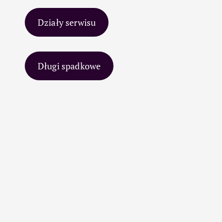
Działy serwisu
Długi spadkowe