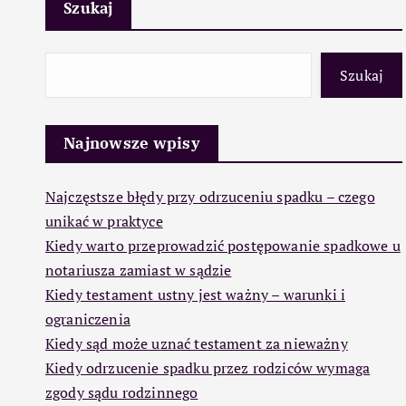
Szukaj
Szukaj
Najnowsze wpisy
Najczęstsze błędy przy odrzuceniu spadku – czego
unikać w praktyce
Kiedy warto przeprowadzić postępowanie spadkowe u
notariusza zamiast w sądzie
Kiedy testament ustny jest ważny – warunki i
ograniczenia
Kiedy sąd może uznać testament za nieważny
Kiedy odrzucenie spadku przez rodziców wymaga
zgody sądu rodzinnego