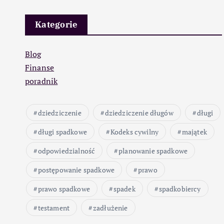
Kategorie
Blog
Finanse
poradnik
dziedziczenie
dziedziczenie długów
długi
długi spadkowe
Kodeks cywilny
majątek
odpowiedzialność
planowanie spadkowe
postępowanie spadkowe
prawo
prawo spadkowe
spadek
spadkobiercy
testament
zadłużenie