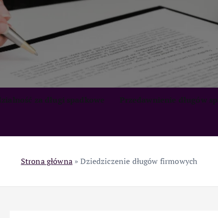
zialność za długi spadkowe
Przedawnienie długów s
Strona główna
»
Dziedziczenie długów firmowych