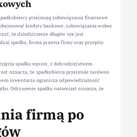
dkowych
spadkobiercy przejmują zobowiązania finansowe
ą obejmować kredyty bankowe, zobowiązania wobec
zyć, że dziedziczenie długów nie jest
odzaj spadku, forma prawna firmy oraz przepisy
zyjęcia spadku wprost, z dobrodziejstwem
rost oznacza, że spadkobierca przejmuje zarówno
stwem inwentarza ogranicza odpowiedzialność
ątku. Odrzucenie spadku natomiast oznacza, że
ania firmą po
gów