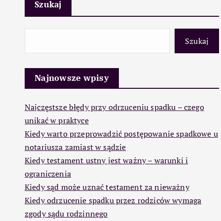
Szukaj
Szukaj
Najnowsze wpisy
Najczęstsze błędy przy odrzuceniu spadku – czego
unikać w praktyce
Kiedy warto przeprowadzić postępowanie spadkowe u
notariusza zamiast w sądzie
Kiedy testament ustny jest ważny – warunki i
ograniczenia
Kiedy sąd może uznać testament za nieważny
Kiedy odrzucenie spadku przez rodziców wymaga
zgody sądu rodzinnego