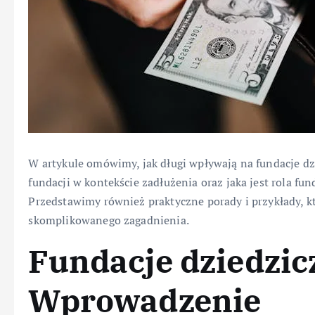
W artykule omówimy, jak długi wpływają na fundacje dz
fundacji w kontekście zadłużenia oraz jaka jest rola fu
Przedstawimy również praktyczne porady i przykłady, 
skomplikowanego zagadnienia.
Fundacje dziedzicz
Wprowadzenie