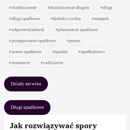
dziedziczenie
dziedziczenie długów
długi
długi spadkowe
Kodeks cywilny
majątek
odpowiedzialność
planowanie spadkowe
postępowanie spadkowe
prawo
prawo spadkowe
spadek
spadkobiercy
testament
zadłużenie
Działy serwisu
Długi spadkowe
Jak rozwiązywać spory