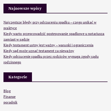
Najnowsze wpisy
Najczęstsze błędy przy odrzuceniu spadku – czego unikać w
praktyce
Kiedy warto przeprowadzić postępowanie spadkowe u notariusza
zamiast w sądzie
Kiedy testament ustny jest ważny – warunki i ograniczenia
Kiedy sąd może uznać testament za nieważny
Kiedy odrzucenie spadku przez rodziców wymaga zgody sądu
rodzinnego
Kategorie
Blog
Finanse
poradnik