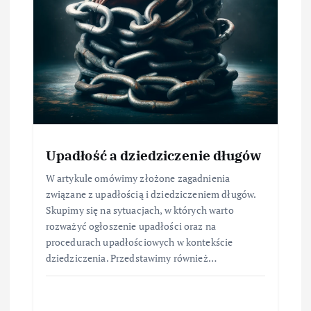
Upadłość a dziedziczenie długów
W artykule omówimy złożone zagadnienia
związane z upadłością i dziedziczeniem długów.
Skupimy się na sytuacjach, w których warto
rozważyć ogłoszenie upadłości oraz na
procedurach upadłościowych w kontekście
dziedziczenia. Przedstawimy również…