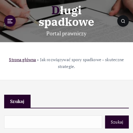
S
Długi
k
i
spadkowe
p
t
Portal prawniczy
o
c
o
n
Strona główna
»
Jak rozwiązywać spory spadkowe – skuteczne
t
strategie.
e
n
t
Szukaj
Szukaj