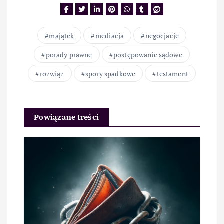
majątek
mediacja
negocjacje
porady prawne
postępowanie sądowe
rozwiąz
spory spadkowe
testament
Powiązane treści