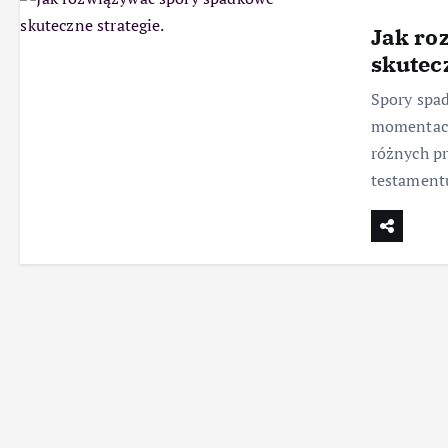
Jak ro
skutecz
Spory spa
momentach,
różnych pr
testamentu