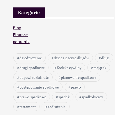
Kategorie
Blog
Finanse
poradnik
dziedziczenie
dziedziczenie długów
długi
długi spadkowe
Kodeks cywilny
majątek
odpowiedzialność
planowanie spadkowe
postępowanie spadkowe
prawo
prawo spadkowe
spadek
spadkobiercy
testament
zadłużenie