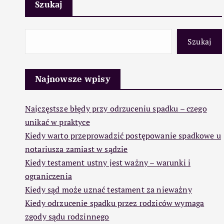
Szukaj
Szukaj
Najnowsze wpisy
Najczęstsze błędy przy odrzuceniu spadku – czego
unikać w praktyce
Kiedy warto przeprowadzić postępowanie spadkowe u
notariusza zamiast w sądzie
Kiedy testament ustny jest ważny – warunki i
ograniczenia
Kiedy sąd może uznać testament za nieważny
Kiedy odrzucenie spadku przez rodziców wymaga
zgody sądu rodzinnego