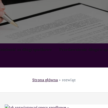
zialność za długi spadkowe
Przedawnienie długów s
Strona główna
»
rozwiąz