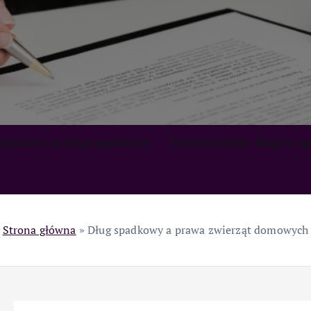
zialność za długi spadkowe
Przedawnienie długów s
Strona główna
»
Dług spadkowy a prawa zwierząt domowych