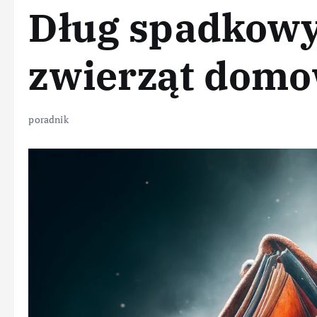
Dług spadkowy
zwierząt dom
poradnik