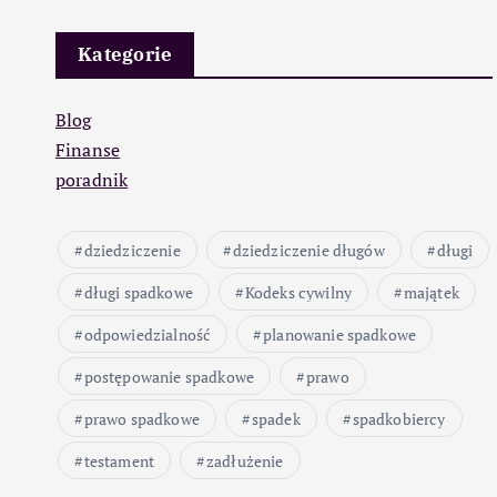
Kategorie
Blog
Finanse
poradnik
dziedziczenie
dziedziczenie długów
długi
długi spadkowe
Kodeks cywilny
majątek
odpowiedzialność
planowanie spadkowe
postępowanie spadkowe
prawo
prawo spadkowe
spadek
spadkobiercy
testament
zadłużenie