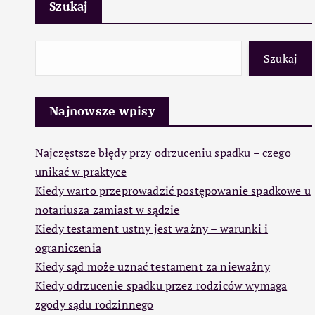
Szukaj
Szukaj
Najnowsze wpisy
Najczęstsze błędy przy odrzuceniu spadku – czego
unikać w praktyce
Kiedy warto przeprowadzić postępowanie spadkowe u
notariusza zamiast w sądzie
Kiedy testament ustny jest ważny – warunki i
ograniczenia
Kiedy sąd może uznać testament za nieważny
Kiedy odrzucenie spadku przez rodziców wymaga
zgody sądu rodzinnego