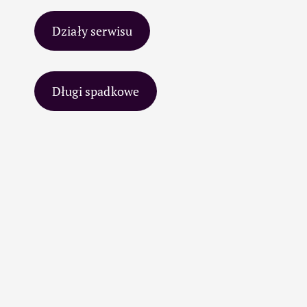
Działy serwisu
Długi spadkowe