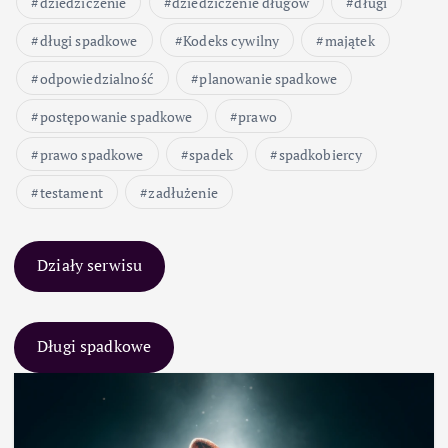
dziedziczenie
dziedziczenie długów
długi
długi spadkowe
Kodeks cywilny
majątek
odpowiedzialność
planowanie spadkowe
postępowanie spadkowe
prawo
prawo spadkowe
spadek
spadkobiercy
testament
zadłużenie
Działy serwisu
Długi spadkowe