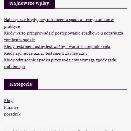
Najnowsze wpisy
Najczęstsze błędy przy odrzuceniu spadku – czego unikać w
praktyce
Kiedy warto przeprowadzić postępowanie spadkowe u notariusza
zamiast w sądzie
Kiedy testament ustny jest ważny – warunki i ograniczenia
Kiedy sąd może uznać testament za nieważny
Kiedy odrzucenie spadku przez rodziców wymaga zgody sądu
rodzinnego
Kategorie
Blog
Finanse
poradnik