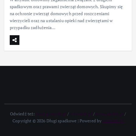
spadkowym oraz prawami zwierząt domowych. Skupimy się
na ochronie zwierząt domowych przed roszczeniami
wierzycieli oraz na ustalaniu opieki nad zwierzętami w
przypadku zadłużenia…
Odwiedź też:
twoj-prawnik.pl
/
e-temida.pl
/
comradelaw.pl
/
Copyright © 2026 Długi spadkowe | Powered by
icomseo.pl