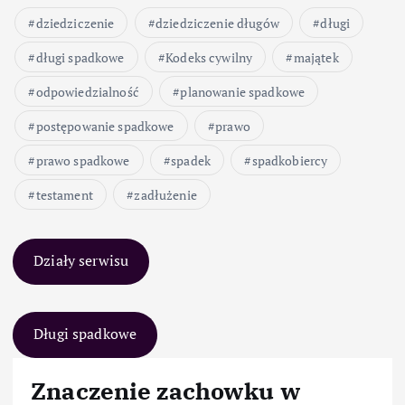
dziedziczenie
dziedziczenie długów
długi
długi spadkowe
Kodeks cywilny
majątek
odpowiedzialność
planowanie spadkowe
postępowanie spadkowe
prawo
prawo spadkowe
spadek
spadkobiercy
testament
zadłużenie
Działy serwisu
Długi spadkowe
Znaczenie zachowku w