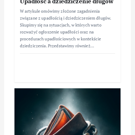
Upadłość a dziedziczenie długów
W artykule omówimy złożone zagadnienia
związane z upadłością i dziedziczeniem długów.
Skupimy się na sytuacjach, w których warto
rozważyć ogłoszenie upadłości oraz na
procedurach upadłościowych w kontekście
dziedziczenia. Przedstawimy również…