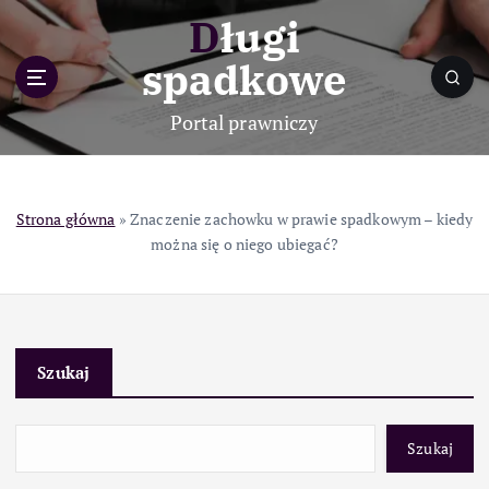
S
Długi
k
i
spadkowe
p
t
Portal prawniczy
o
c
o
n
Strona główna
»
Znaczenie zachowku w prawie spadkowym – kiedy
t
można się o niego ubiegać?
e
n
t
Szukaj
Szukaj