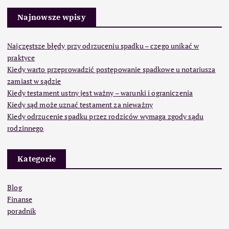
Najnowsze wpisy
Najczęstsze błędy przy odrzuceniu spadku – czego unikać w
praktyce
Kiedy warto przeprowadzić postępowanie spadkowe u notariusza
zamiast w sądzie
Kiedy testament ustny jest ważny – warunki i ograniczenia
Kiedy sąd może uznać testament za nieważny
Kiedy odrzucenie spadku przez rodziców wymaga zgody sądu
rodzinnego
Kategorie
Blog
Finanse
poradnik