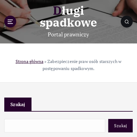
S
Długi
k
i
spadkowe
p
t
Portal prawniczy
o
c
o
n
Strona główna
»
Zabezpieczenie praw osób starszych w
t
postępowaniu spadkowym.
e
n
t
Szukaj
Szukaj