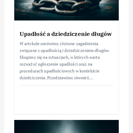
Upadłość a dziedziczenie długów
W artykule omówimy złożone zagadnienia
związane z upadłością i dziedziczeniem długów.
Skupimy się na sytuacjach, w których warto
rozważyć ogłoszenie upadłości oraz na
procedurach upadłościowych w kontekście
dziedziczenia. Przedstawimy również…