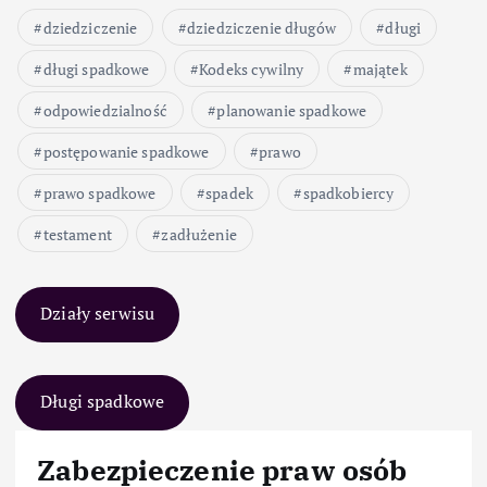
dziedziczenie
dziedziczenie długów
długi
długi spadkowe
Kodeks cywilny
majątek
odpowiedzialność
planowanie spadkowe
postępowanie spadkowe
prawo
prawo spadkowe
spadek
spadkobiercy
testament
zadłużenie
Działy serwisu
Długi spadkowe
Zabezpieczenie praw osób