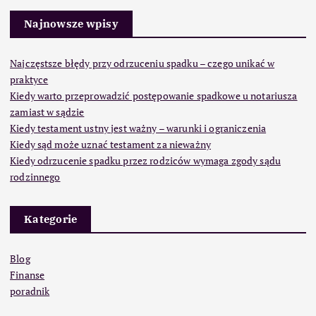
Najnowsze wpisy
Najczęstsze błędy przy odrzuceniu spadku – czego unikać w
praktyce
Kiedy warto przeprowadzić postępowanie spadkowe u notariusza
zamiast w sądzie
Kiedy testament ustny jest ważny – warunki i ograniczenia
Kiedy sąd może uznać testament za nieważny
Kiedy odrzucenie spadku przez rodziców wymaga zgody sądu
rodzinnego
Kategorie
Blog
Finanse
poradnik