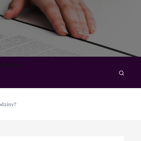
padkowych
odziny?