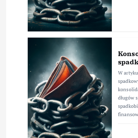
Konso
spad
W artyku
spadkowy
konsolid
długów s
spadkob
finanso