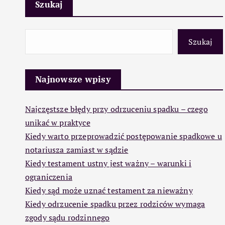
Szukaj
Szukaj
Najnowsze wpisy
Najczęstsze błędy przy odrzuceniu spadku – czego
unikać w praktyce
Kiedy warto przeprowadzić postępowanie spadkowe u
notariusza zamiast w sądzie
Kiedy testament ustny jest ważny – warunki i
ograniczenia
Kiedy sąd może uznać testament za nieważny
Kiedy odrzucenie spadku przez rodziców wymaga
zgody sądu rodzinnego