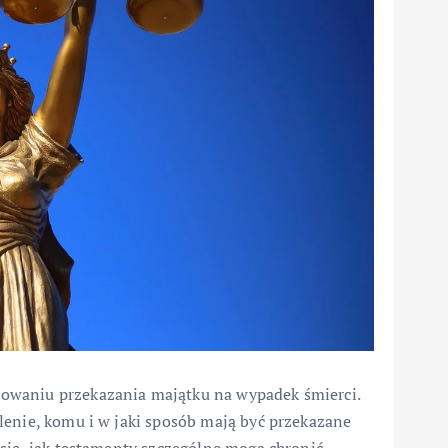
owaniu przekazania majątku na wypadek śmierci.
lenie, komu i w jaki sposób mają być przekazane
się, jak testamenty szczególne mogą chronić