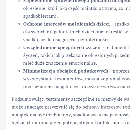
Zapewnienie sprawiedliwego podziału majątk
określenie, kto i jaką część majątku otrzyma, c
spadkobiercami.
Ochrona interesów małoletnich dzieci
– spadko
dla swoich niepełnoletnich dzieci oraz określić, w
spadku, aż do osiągnięcia pełnoletniości.
Uwzględnienie specjalnych życzeń
– testament 
życzeń, takich jak przekazanie określonych prze
mieć duże znaczenie emocjonalne.
Minimalizacja obciążeń podatkowych
– poprzez
wykorzystanie testamentów, można zoptymalizow
przekazaniem majątku, co korzystnie wpływa na ca
Podsumowując, testamenty szczególne są niezwykle w
może znacząco przyczynić się do ochrony interesów rodz
majątek ma być rozdzielony, spadkodawca ma pewność, ż
będzie chroniona przed potencjalnymi konfliktami i tr