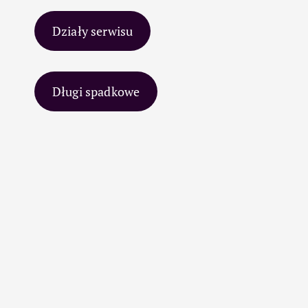
Działy serwisu
Długi spadkowe