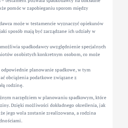
u
– testament pozwala spadkodawcy na dokładne
o może pomóc w zapobieganiu sporom między
dawca może w testamencie wyznaczyć opiekunów
 jaki sposób mają być zarządzane ich udziały w
umożliwia spadkodawcy uwzględnienie specjalnych
dmiotów osobistych konkretnym osobom, co może
 odpowiednie planowanie spadkowe, w tym
ać obciążenia podatkowe związane z
łą rodzinę.
ażnym narzędziem w planowaniu spadkowym, które
iny. Dzięki możliwości dokładnego określenia, jak
e jego wola zostanie zrealizowana, a rodzina
udnościami.