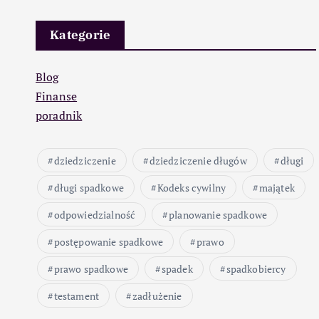
Kategorie
Blog
Finanse
poradnik
dziedziczenie
dziedziczenie długów
długi
długi spadkowe
Kodeks cywilny
majątek
odpowiedzialność
planowanie spadkowe
postępowanie spadkowe
prawo
prawo spadkowe
spadek
spadkobiercy
testament
zadłużenie