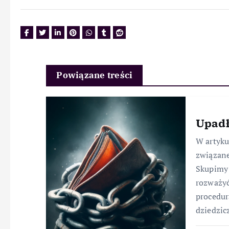
Powiązane treści
Upadł
W artyk
związane
Skupimy 
rozważyć
procedur
dziedzic