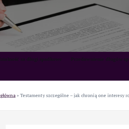
zialność za długi spadkowe
Przedawnienie długów s
 główna
»
Testamenty szczególne – jak chronią one interesy r