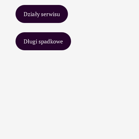
Działy serwisu
Długi spadkowe