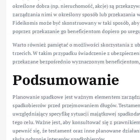
określone dobra (np. nieruchomość, akcje) są przekazyw
zarządzania nimi w określony sposób lub przekazania 
Fideikomis może być skonstruowany w taki sposób, aby 
poprzez przekazanie go beneficjentom dopiero po ureg
Warto również pamiętać o możliwości skorzystania z ube
trzecich. W takim przypadku świadczenie z ubezpieczen
przekazane bezpośrednio wyznaczonym beneficjentom, o
Podsumowanie
Planowanie spadkowe jest ważnym elementem zarządza
spadkobierców przed przejmowaniem długów. Testament
uwzględniający specyfikę sytuacji majątkowej spadkoda
tego celu. Ważne jest, aby konsultować się z prawnikie
upewnić się, że testament oraz inne planowane działan
służą ochronie interesów spadkobierców.