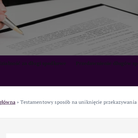
zialność za długi spadkowe
Przedawnienie długów s
 główna
»
Testamentowy sposób na uniknięcie przekazywania