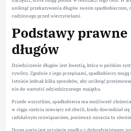
narzędzi, które mogą pomóc w realizacji tego celu. W 
uniknąć przekazywania długów swoim spadkobiercom, or
rodzinnego przed wierzycielami.
Podstawy prawne 
długów
Dziedziczenie długów jest kwestią, która w polskim sy
cywilny. Zgodnie z jego przepisami, spadkobiercy mogą d
Istnieje jednak kilka sposobów, aby uniknąć przejmowa
nie do wartości odziedziczonego majątku.
Przede wszystkim, spadkobierca ma możliwość złożenia 
w ciągu sześciu miesięcy od chwili, kiedy dowiedział si
radykalnym rozwiązaniem, ponieważ oznacza to również
Drugą opcją jest przyjęcie spadku z dobrodziejstwem i