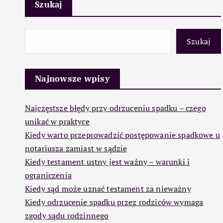
Szukaj
Szukaj
Najnowsze wpisy
Najczęstsze błędy przy odrzuceniu spadku – czego
unikać w praktyce
Kiedy warto przeprowadzić postępowanie spadkowe u
notariusza zamiast w sądzie
Kiedy testament ustny jest ważny – warunki i
ograniczenia
Kiedy sąd może uznać testament za nieważny
Kiedy odrzucenie spadku przez rodziców wymaga
zgody sądu rodzinnego