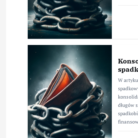
Konso
spad
W artyku
spadkowy
konsolid
długów s
spadkob
finanso