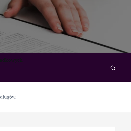
padkowych
 długów.