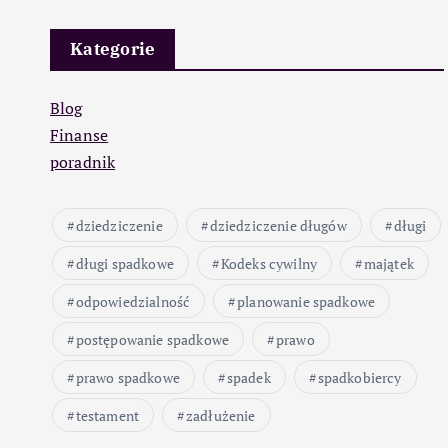
Kategorie
Blog
Finanse
poradnik
dziedziczenie
dziedziczenie długów
długi
długi spadkowe
Kodeks cywilny
majątek
odpowiedzialność
planowanie spadkowe
postępowanie spadkowe
prawo
prawo spadkowe
spadek
spadkobiercy
testament
zadłużenie