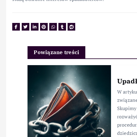
Powiązane treści
Upadł
W artyk
związane
Skupimy 
rozważyć
procedur
dziedzic