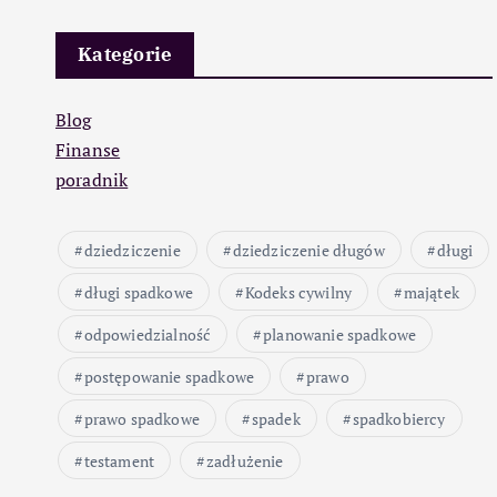
Kategorie
Blog
Finanse
poradnik
dziedziczenie
dziedziczenie długów
długi
długi spadkowe
Kodeks cywilny
majątek
odpowiedzialność
planowanie spadkowe
postępowanie spadkowe
prawo
prawo spadkowe
spadek
spadkobiercy
testament
zadłużenie