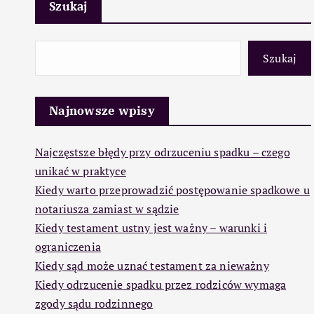
Szukaj
Szukaj
Najnowsze wpisy
Najczęstsze błędy przy odrzuceniu spadku – czego
unikać w praktyce
Kiedy warto przeprowadzić postępowanie spadkowe u
notariusza zamiast w sądzie
Kiedy testament ustny jest ważny – warunki i
ograniczenia
Kiedy sąd może uznać testament za nieważny
Kiedy odrzucenie spadku przez rodziców wymaga
zgody sądu rodzinnego