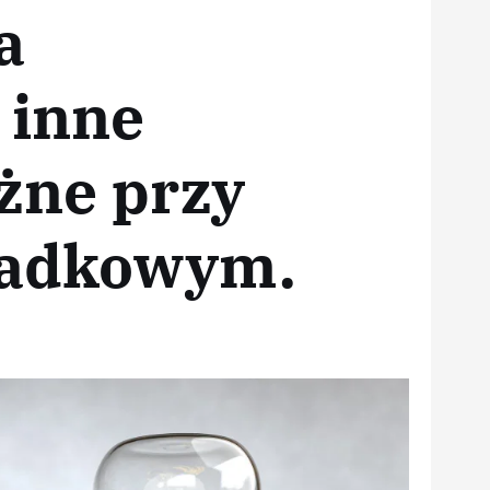
a
 inne
żne przy
padkowym.