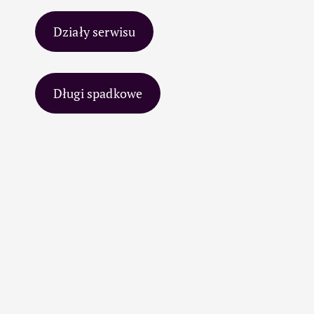
Działy serwisu
Długi spadkowe