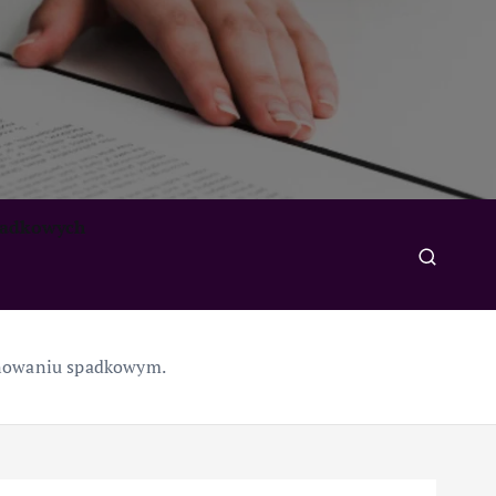
padkowych
anowaniu spadkowym.