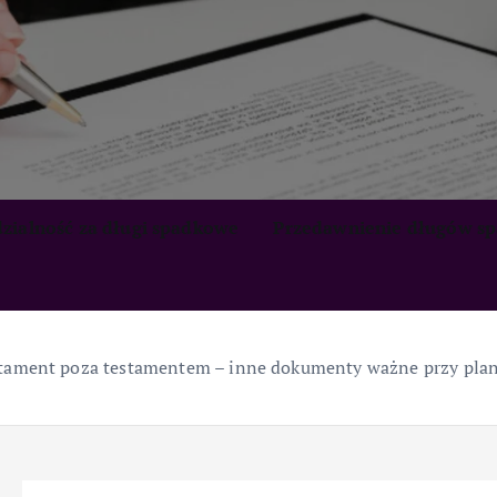
zialność za długi spadkowe
Przedawnienie długów s
tament poza testamentem – inne dokumenty ważne przy pl