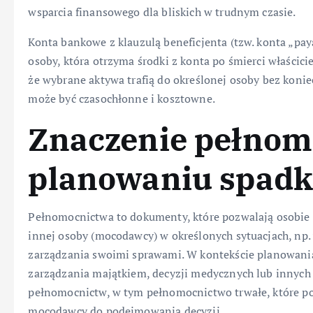
wsparcia finansowego dla bliskich w trudnym czasie.
Konta bankowe z klauzulą beneficjenta (tzw. konta „pa
osoby, która otrzyma środki z konta po śmierci właścici
że wybrane aktywa trafią do określonej osoby bez koni
może być czasochłonne i kosztowne.
Znaczenie pełnom
planowaniu spad
Pełnomocnictwa to dokumenty, które pozwalają osobie
innej osoby (mocodawcy) w określonych sytuacjach, np
zarządzania swoimi sprawami. W kontekście planowan
zarządzania majątkiem, decyzji medycznych lub innych 
pełnomocnictw, w tym pełnomocnictwo trwałe, które p
mocodawcy do podejmowania decyzji.