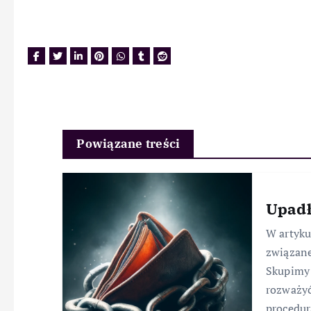
Powiązane treści
Upadł
W artyk
związane
Skupimy 
rozważyć
procedur