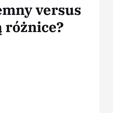
emny versus
ą różnice?