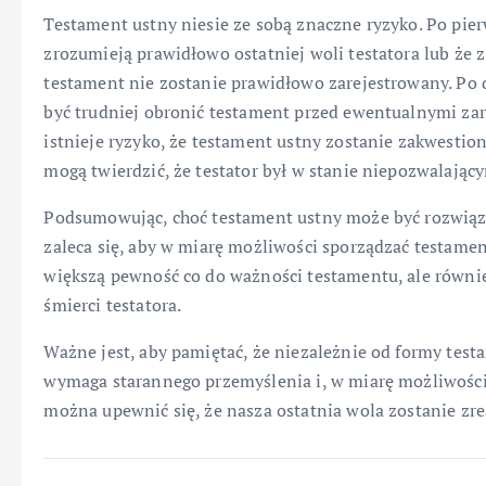
Testament ustny niesie ze sobą znaczne ryzyko. Po pier
zrozumieją prawidłowo ostatniej woli testatora lub że 
testament nie zostanie prawidłowo zarejestrowany. Po 
być trudniej obronić testament przed ewentualnymi zar
istnieje ryzyko, że testament ustny zostanie zakwesti
mogą twierdzić, że testator był w stanie niepozwalają
Podsumowując, choć testament ustny może być rozwiąz
zaleca się, aby w miarę możliwości sporządzać testamen
większą pewność co do ważności testamentu, ale również 
śmierci testatora.
Ważne jest, aby pamiętać, że niezależnie od formy test
wymaga starannego przemyślenia i, w miarę możliwości,
można upewnić się, że nasza ostatnia wola zostanie zr