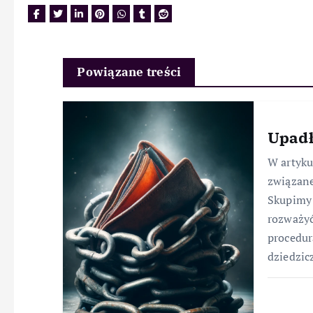
Powiązane treści
Upadł
W artyk
związane
Skupimy 
rozważyć
procedur
dziedzic