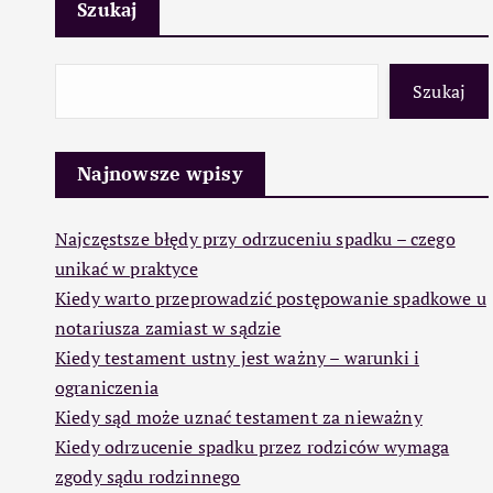
Szukaj
Szukaj
Najnowsze wpisy
Najczęstsze błędy przy odrzuceniu spadku – czego
unikać w praktyce
Kiedy warto przeprowadzić postępowanie spadkowe u
notariusza zamiast w sądzie
Kiedy testament ustny jest ważny – warunki i
ograniczenia
Kiedy sąd może uznać testament za nieważny
Kiedy odrzucenie spadku przez rodziców wymaga
zgody sądu rodzinnego