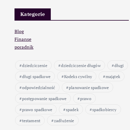
Kategorie
Blog
Finanse
poradnik
dziedziczenie
dziedziczenie długów
długi
długi spadkowe
Kodeks cywilny
majątek
odpowiedzialność
planowanie spadkowe
postępowanie spadkowe
prawo
prawo spadkowe
spadek
spadkobiercy
testament
zadłużenie