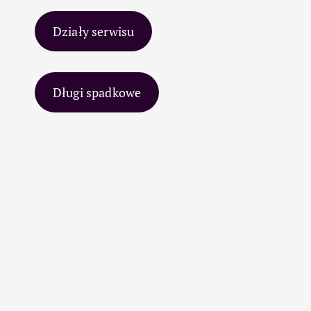
Działy serwisu
Długi spadkowe