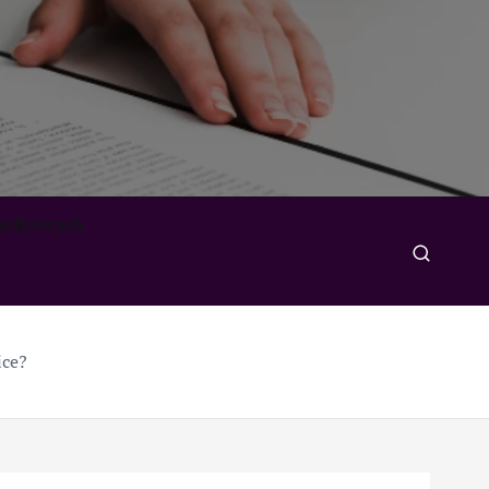
padkowych
ice?