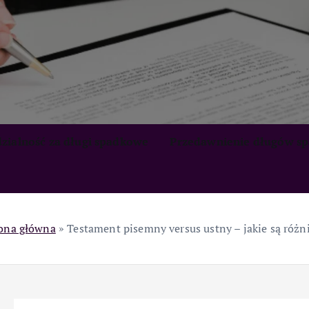
zialność za długi spadkowe
Przedawnienie długów s
ona główna
»
Testament pisemny versus ustny – jakie są różn