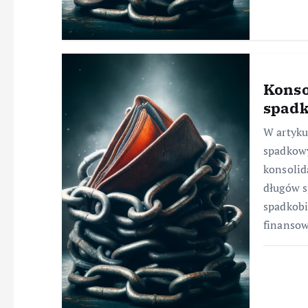
Konso
spad
W artyku
spadkowy
konsolid
długów s
spadkob
finanso