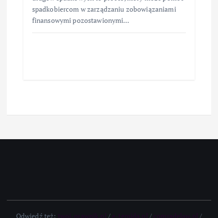
spadkobiercom w zarządzaniu zobowiązaniami
finansowymi pozostawionymi…
Odwiedź też:
twoj-prawnik.pl
/
e-temida.pl
/
comradelaw.pl
/