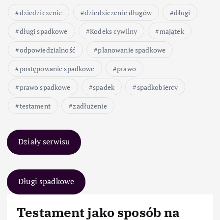
dziedziczenie
dziedziczenie długów
długi
długi spadkowe
Kodeks cywilny
majątek
odpowiedzialność
planowanie spadkowe
postępowanie spadkowe
prawo
prawo spadkowe
spadek
spadkobiercy
testament
zadłużenie
Działy serwisu
Długi spadkowe
Testament jako sposób na