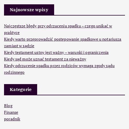
Najnowsze wpisy
Najczęstsze błędy przy odrzuceniu spadku – czego unikać w
praktyce
Kiedy warto przeprowadzić postępowanie spadkowe u notariusza
zamiast w sądzie
Kiedy testament ustny jest ważny – warunki i ograniczenia
Kiedy sąd może uznać testament za nieważny
Kiedy odrzucenie spadku przez rodziców wymaga zgody sądu
rodzinnego
Kategorie
Blog
Finanse
poradnik