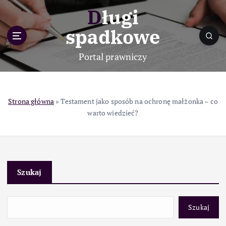
S
Długi
k
i
spadkowe
p
t
Portal prawniczy
o
c
o
n
Strona główna
»
Testament jako sposób na ochronę małżonka – co
t
warto wiedzieć?
e
n
t
Szukaj
Szukaj