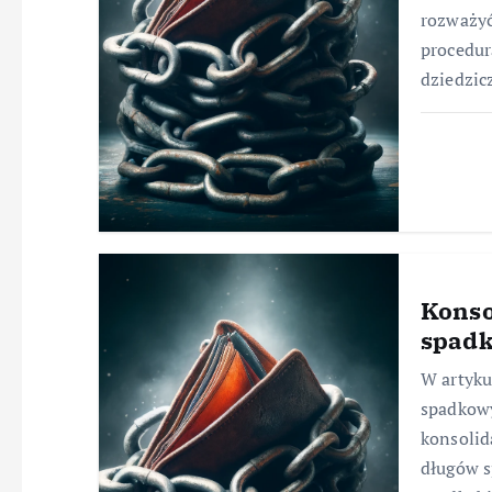
rozważyć
procedur
dziedzic
Konso
spad
W artyku
spadkowy
konsolid
długów s