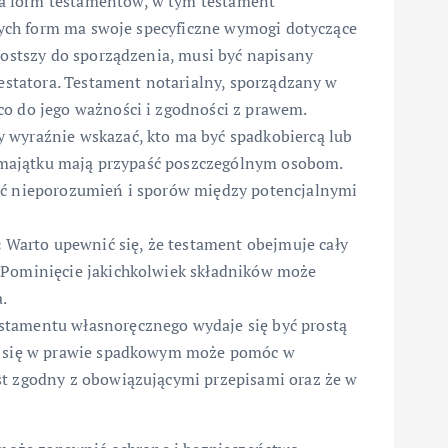
a form testamentów, w tym testament
 tych form ma swoje specyficzne wymogi dotyczące
rostszy do sporządzenia, musi być napisany
testatora. Testament notarialny, sporządzany w
co do jego ważności i zgodności z prawem.
y wyraźnie wskazać, kto ma być spadkobiercą lub
ci majątku mają przypaść poszczególnym osobom.
ąć nieporozumień i sporów między potencjalnymi
:
Warto upewnić się, że testament obejmuje cały
 Pominięcie jakichkolwiek składników może
.
stamentu własnoręcznego wydaje się być prostą
ym się w prawie spadkowym może pomóc w
st zgodny z obowiązującymi przepisami oraz że w