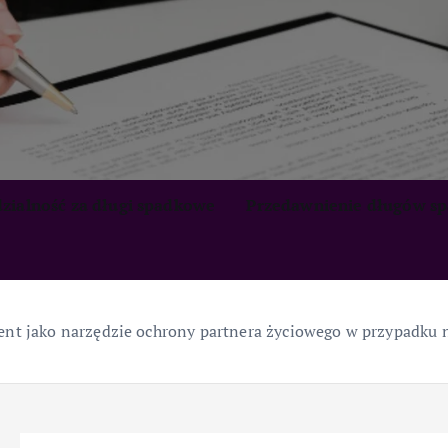
zialność za długi spadkowe
Przedawnienie długów s
nt jako narzędzie ochrony partnera życiowego w przypadku 