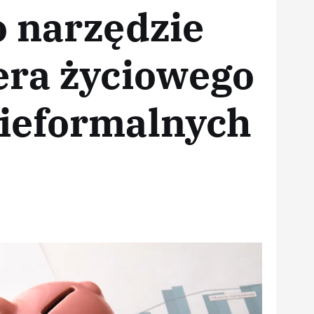
o narzędzie
era życiowego
ieformalnych