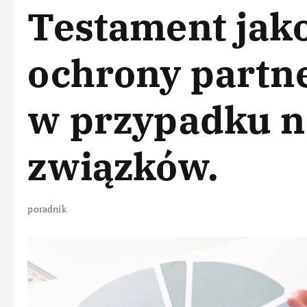
Testament jak
ochrony partn
w przypadku n
związków.
poradnik