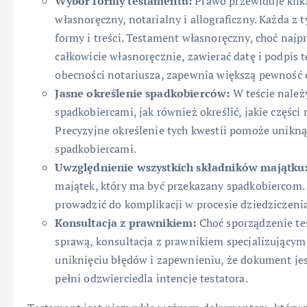
Wybór formy testamentu:
Prawo przewiduje kilk
własnoręczny, notarialny i allograficzny. Każda z
formy i treści. Testament własnoręczny, choć najp
całkowicie własnoręcznie, zawierać datę i podpis 
obecności notariusza, zapewnia większą pewność 
Jasne określenie spadkobierców:
W teście należ
spadkobiercami, jak również określić, jakie częś
Precyzyjne określenie tych kwestii pomoże unikn
spadkobiercami.
Uwzględnienie wszystkich składników majątku
majątek, który ma być przekazany spadkobiercom.
prowadzić do komplikacji w procesie dziedziczenia
Konsultacja z prawnikiem:
Choć sporządzenie te
sprawą, konsultacja z prawnikiem specjalizując
uniknięciu błędów i zapewnieniu, że dokument je
pełni odzwierciedla intencje testatora.