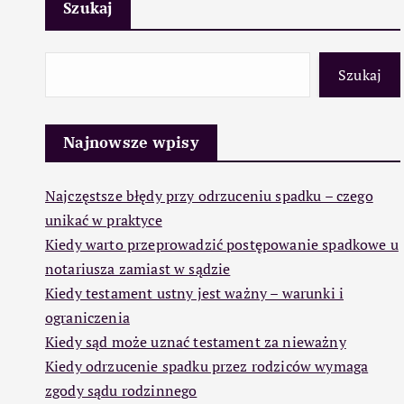
Szukaj
Szukaj
Najnowsze wpisy
Najczęstsze błędy przy odrzuceniu spadku – czego
unikać w praktyce
Kiedy warto przeprowadzić postępowanie spadkowe u
notariusza zamiast w sądzie
Kiedy testament ustny jest ważny – warunki i
ograniczenia
Kiedy sąd może uznać testament za nieważny
Kiedy odrzucenie spadku przez rodziców wymaga
zgody sądu rodzinnego