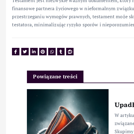
Testament jest niezwykle ważnym dokumentem, który 
finansowe partnera życiowego w nieformalnym związku
przestrzeganiu wymogów prawnych, testament może sku
testatora, minimalizując ryzyko sporów i nieporozumi
Powiązane treści
Upadł
W artyk
związane
Skupimy 