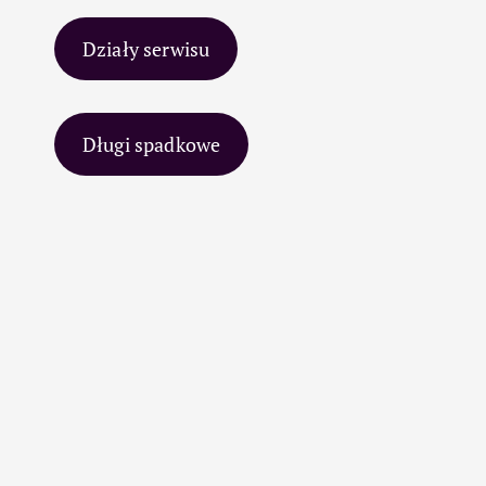
Działy serwisu
Długi spadkowe