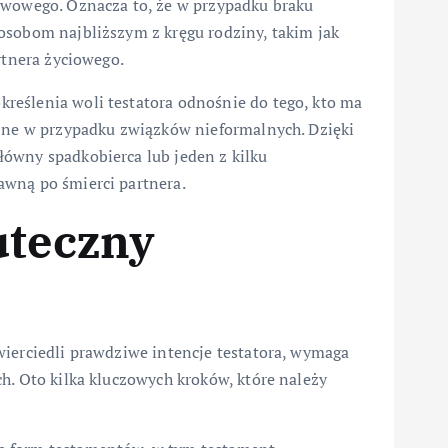
awowego. Oznacza to, że w przypadku braku
osobom najbliższym z kręgu rodziny, takim jak
rtnera życiowego.
reślenia woli testatora odnośnie do tego, kto ma
ażne w przypadku związków nieformalnych. Dzięki
ówny spadkobierca lub jeden z kilku
awną po śmierci partnera.
uteczny
wierciedli prawdziwe intencje testatora, wymaga
h. Oto kilka kluczowych kroków, które należy