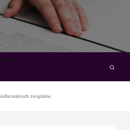
padkowych
nieformalnych związków.