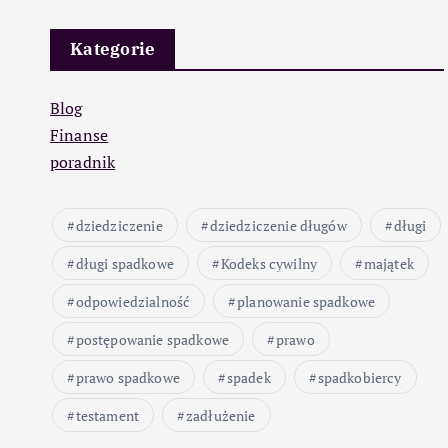
Kategorie
Blog
Finanse
poradnik
dziedziczenie
dziedziczenie długów
długi
długi spadkowe
Kodeks cywilny
majątek
odpowiedzialność
planowanie spadkowe
postępowanie spadkowe
prawo
prawo spadkowe
spadek
spadkobiercy
testament
zadłużenie