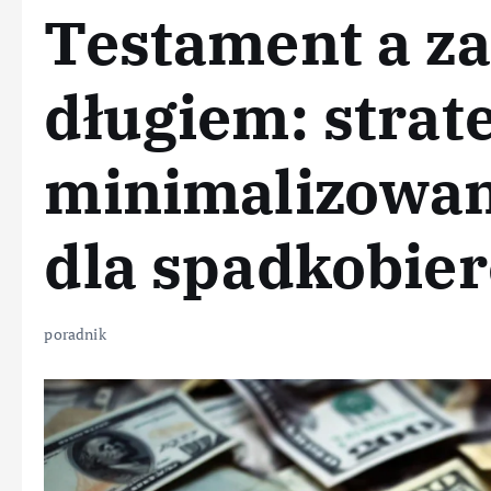
Testament a z
długiem: strat
minimalizowan
dla spadkobie
poradnik