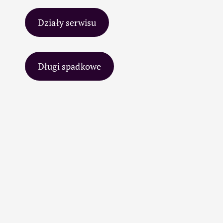
Działy serwisu
Długi spadkowe