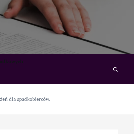
padkowych
żeń dla spadkobierców.