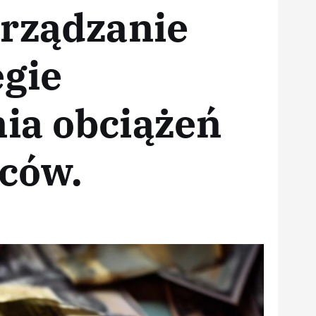
arządzanie
egie
ia obciążeń
rców.