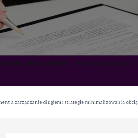
zialność za długi spadkowe
Przedawnienie długów s
ment a zarządzanie długiem: strategie minimalizowania obcią