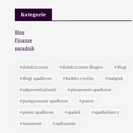
Kategorie
Blog
Finanse
poradnik
dziedziczenie
dziedziczenie długów
długi
długi spadkowe
Kodeks cywilny
majątek
odpowiedzialność
planowanie spadkowe
postępowanie spadkowe
prawo
prawo spadkowe
spadek
spadkobiercy
testament
zadłużenie