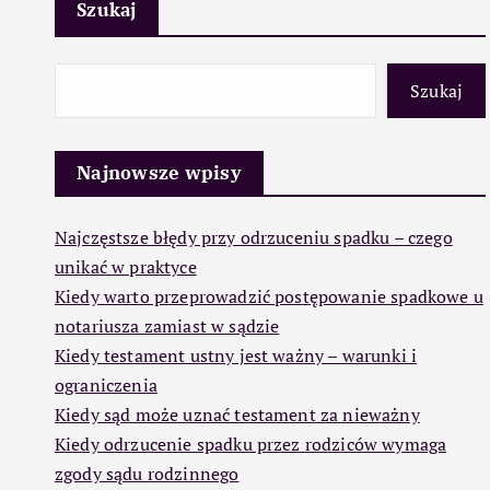
Szukaj
Szukaj
Najnowsze wpisy
Najczęstsze błędy przy odrzuceniu spadku – czego
unikać w praktyce
Kiedy warto przeprowadzić postępowanie spadkowe u
notariusza zamiast w sądzie
Kiedy testament ustny jest ważny – warunki i
ograniczenia
Kiedy sąd może uznać testament za nieważny
Kiedy odrzucenie spadku przez rodziców wymaga
zgody sądu rodzinnego