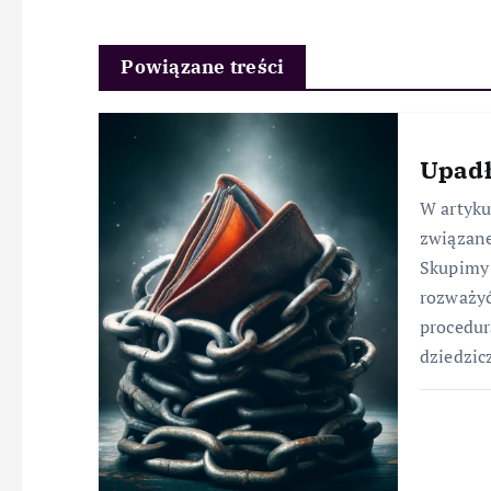
Powiązane treści
Upadł
W artyk
związane
Skupimy 
rozważyć
procedur
dziedzic