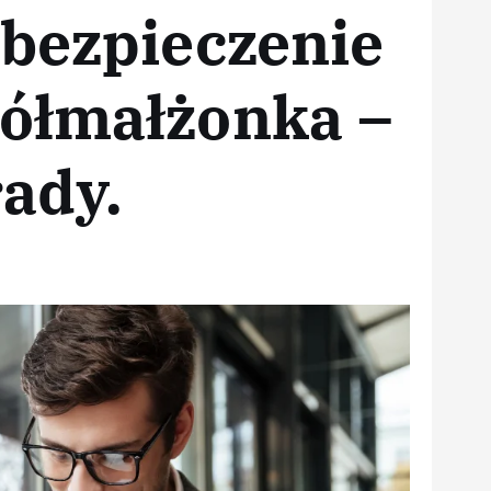
abezpieczenie
ółmałżonka –
ady.