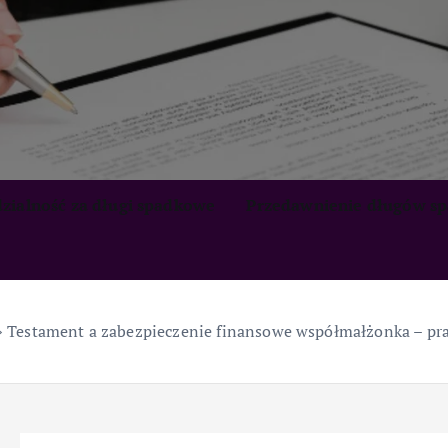
zialność za długi spadkowe
Przedawnienie długów s
»
Testament a zabezpieczenie finansowe współmałżonka – pra