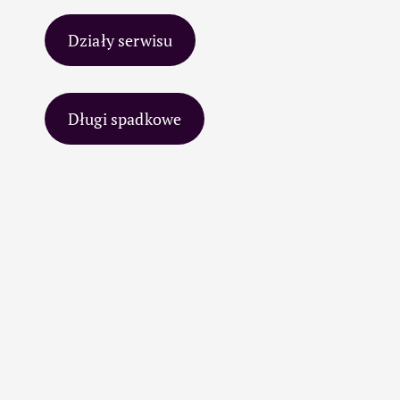
Działy serwisu
Długi spadkowe