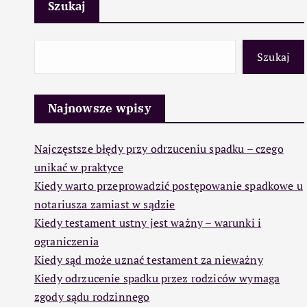
Szukaj
Szukaj
Najnowsze wpisy
Najczęstsze błędy przy odrzuceniu spadku – czego
unikać w praktyce
Kiedy warto przeprowadzić postępowanie spadkowe u
notariusza zamiast w sądzie
Kiedy testament ustny jest ważny – warunki i
ograniczenia
Kiedy sąd może uznać testament za nieważny
Kiedy odrzucenie spadku przez rodziców wymaga
zgody sądu rodzinnego