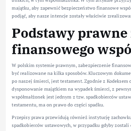
bliskich, w tym współmałżonka. W tym artykule przyjrz
majątku, aby zapewnić bezpieczeństwo finansowe współ
podjąć, aby nasze intencje zostały właściwie zrealizowa
Podstawy prawne 
finansowego wsp
W polskim systemie prawnym, zabezpieczenie finansow
być realizowane na kilka sposobów. Kluczowym dokume
po naszej śmierci, jest testament. Zgodnie z Kodekse
dysponowanie majątkiem na wypadek śmierci, z pewnym
współmałżonek jest jednym z tzw. spadkobierców ustaw
testamentu, ma on prawo do części spadku.
Przepisy prawa przewidują również instytucję zachowku
spadkobierców ustawowych, w przypadku gdyby zostali 