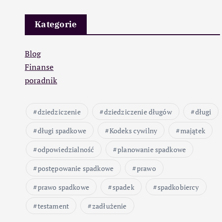
Kategorie
Blog
Finanse
poradnik
dziedziczenie
dziedziczenie długów
długi
długi spadkowe
Kodeks cywilny
majątek
odpowiedzialność
planowanie spadkowe
postępowanie spadkowe
prawo
prawo spadkowe
spadek
spadkobiercy
testament
zadłużenie