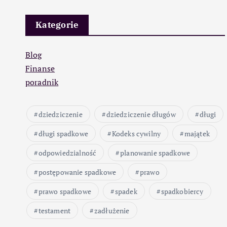
Kategorie
Blog
Finanse
poradnik
dziedziczenie
dziedziczenie długów
długi
długi spadkowe
Kodeks cywilny
majątek
odpowiedzialność
planowanie spadkowe
postępowanie spadkowe
prawo
prawo spadkowe
spadek
spadkobiercy
testament
zadłużenie