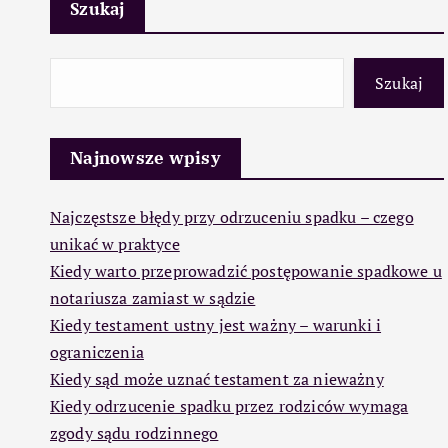
Szukaj
Szukaj
Najnowsze wpisy
Najczęstsze błędy przy odrzuceniu spadku – czego
unikać w praktyce
Kiedy warto przeprowadzić postępowanie spadkowe u
notariusza zamiast w sądzie
Kiedy testament ustny jest ważny – warunki i
ograniczenia
Kiedy sąd może uznać testament za nieważny
Kiedy odrzucenie spadku przez rodziców wymaga
zgody sądu rodzinnego