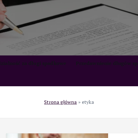
zialność za długi spadkowe
Przedawnienie długów s
Strona główna
»
etyka