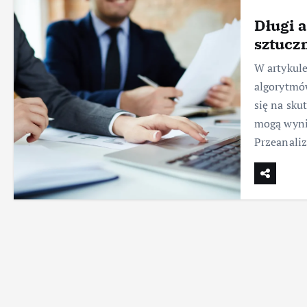
Długi 
sztuczn
W artykul
algorytmów
się na sku
mogą wynik
Przeanali