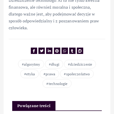
Dziedziczenie technologii AI to nie tylko kwestia
finansowa, ale również moralna i społeczna,
dlatego ważne jest, aby podejmować decyzje w
sposób odpowiedzialny i z poszanowaniem praw
człowieka.
algorytmy
długi
dziedziczenie
etyka
prawa
społeczeństwo
technologie
Powiązane treści