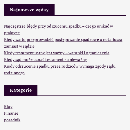
Najnowsze wpisy
Najczęstsze błędy przy odrzuceniu spadku – czego unikać w
praktyce
Kiedy warto przeprowadzić postępowanie spadkowe u notariusza
zamiast w sądzie
Kiedy testament ustny jest ważny – warunki i ograniczenia
Kiedy sąd może uznać testament za nieważny
Kiedy odrzucenie spadku przez rodziców wymaga zgody sądu
rodzinnego
Kategorie
Blog
Finanse
poradnik