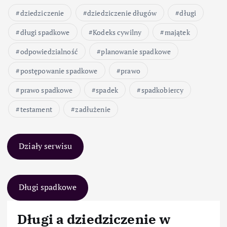
dziedziczenie
dziedziczenie długów
długi
długi spadkowe
Kodeks cywilny
majątek
odpowiedzialność
planowanie spadkowe
postępowanie spadkowe
prawo
prawo spadkowe
spadek
spadkobiercy
testament
zadłużenie
Działy serwisu
Długi spadkowe
Długi a dziedziczenie w