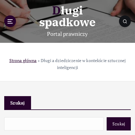
S
Długi
k
i
spadkowe
p
t
Portal prawniczy
o
c
o
n
Strona główna
»
Długi a dziedziczenie w kontekście sztucznej
t
inteligencji
e
n
t
Szukaj
Szukaj