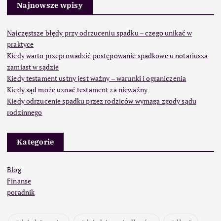
Najnowsze wpisy
Najczęstsze błędy przy odrzuceniu spadku – czego unikać w
praktyce
Kiedy warto przeprowadzić postępowanie spadkowe u notariusza
zamiast w sądzie
Kiedy testament ustny jest ważny – warunki i ograniczenia
Kiedy sąd może uznać testament za nieważny
Kiedy odrzucenie spadku przez rodziców wymaga zgody sądu
rodzinnego
Kategorie
Blog
Finanse
poradnik