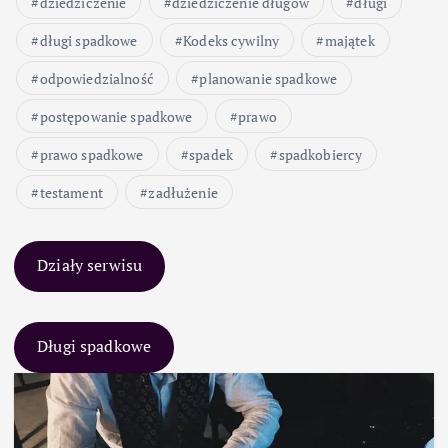
dziedziczenie
dziedziczenie długów
długi
długi spadkowe
Kodeks cywilny
majątek
odpowiedzialność
planowanie spadkowe
postępowanie spadkowe
prawo
prawo spadkowe
spadek
spadkobiercy
testament
zadłużenie
Działy serwisu
Długi spadkowe