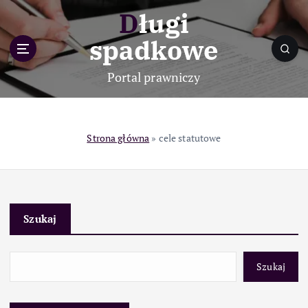
S
Długi
k
i
spadkowe
p
t
Portal prawniczy
o
c
o
n
Strona główna
»
cele statutowe
t
e
n
t
Szukaj
Szukaj